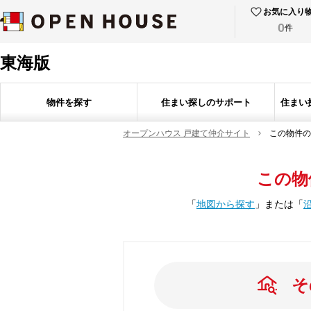
お気に入り
0
件
東海版
物件を探す
住まい探しのサポート
住まい
オープンハウス 戸建て仲介サイト
この物件の
この物
「
地図から探す
」
または
「
そ