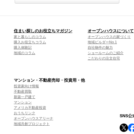
住まい探しのお役立ちマガジン
オープンハウスについて
家と暮らしのコラム
オープンハウスの家づくり
購入お役立ちコラム
地域ビルダーNo.1
購入体験記
自社物件の魅力
地域のコラム
ショールームのご紹介
こだわりの注文住宅
マンション・不動産売却・投資用・他
投資家向け情報
不動産買取
新築一戸建て
マンション
アメリカ不動産投資
おうちリンク
SNS
オープンハウスアリーナ
地域共創プロジェクト