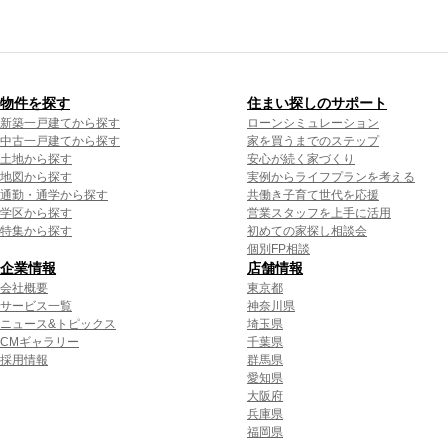
物件を探す
住まい探しのサポート
新築一戸建てから探す
ローンシミュレーション
中古一戸建てから探す
家を買うまでのステップ
土地から探す
安心が続く家づくり
地図から探す
実例からライフプランを考える
通勤・通学から探す
共働き子育て世代を応援
学区から探す
営業スタッフを上手に活用
特集から探す
初めての家探し相談会
個別FP相談
企業情報
店舗情報
会社概要
東京都
サービス一覧
神奈川県
ニュース&トピックス
埼玉県
CMギャラリー
千葉県
採用情報
群馬県
愛知県
大阪府
兵庫県
福岡県