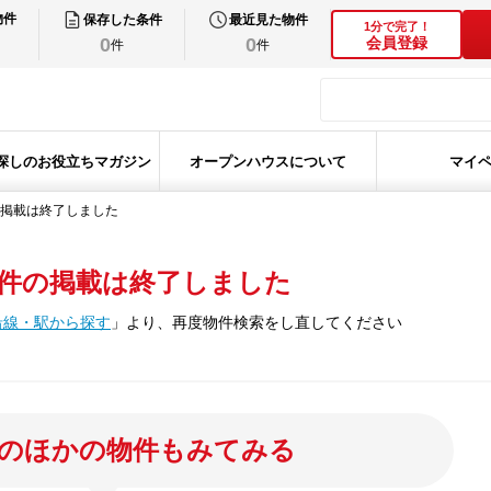
物件
保存した条件
最近見た物件
1分で完了！
0
0
会員登録
件
件
探しのお役立ちマガジン
オープンハウスについて
マイ
掲載は終了しました
件の掲載は終了しました
沿線・駅から探す
」
より、再度物件検索をし直してください
のほかの物件もみてみる