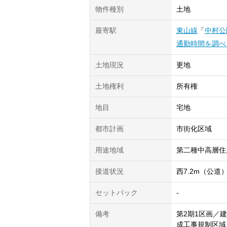
物件種別
土地
最寄駅
東山線
「
中村公
通勤時間を調べ
土地現況
更地
土地権利
所有権
地目
宅地
都市計画
市街化区域
用途地域
第二種中高層住
接道状況
西7.2m（公道
セットバック
-
備考
第2期1区画／
成工事規制区域