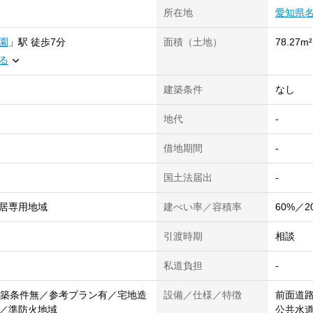
所在地
愛知県
園
」
駅
徒歩7分
面積（土地）
78.27m²
る
建築条件
なし
地代
-
借地期間
-
国土法届出
-
居専用地域
建ぺい率／容積率
60%／2
）
引渡時期
相談
私道負担
-
建築条件無／参考プラン有／宅地造
設備／仕様／特徴
前面道路
／準防火地域
公共水