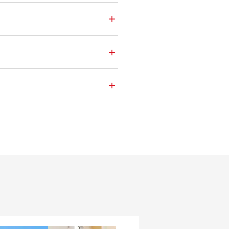
+
+
+