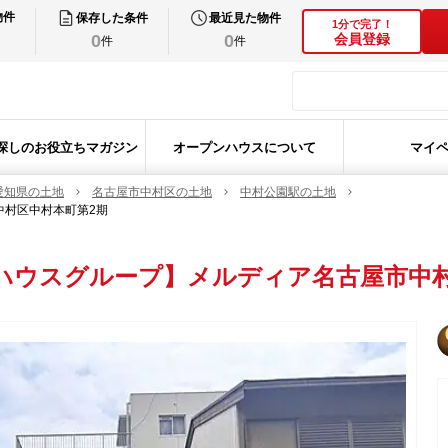
物件
保存した条件
最近見た物件
1分で完了！
0
0
会員登録
件
件
探しのお役立ちマガジン
オープンハウスについて
マイ
愛知県の土地
名古屋市中村区の土地
中村公園駅の土地
中村区中村本町第2期
ハウスグループ】メルディア名古屋市中村