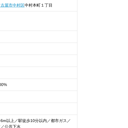
名古屋市中村区
中村本町
１丁目
00%
6m以上／駅徒歩10分以内／都市ガス／
道／公共下水