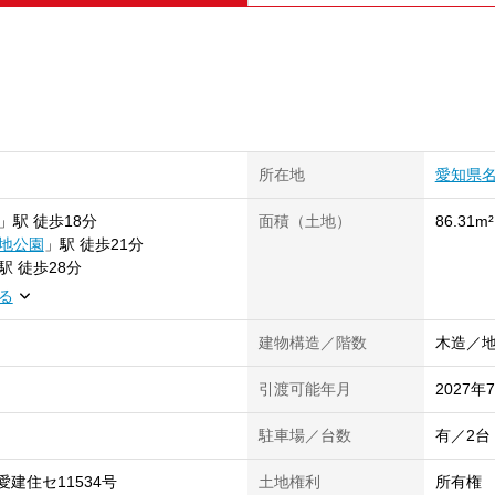
所在地
愛知県
」
駅
徒歩18分
面積（土地）
86.31m²
地公園
」
駅
徒歩21分
駅
徒歩28分
る
建物構造／階数
木造／地
引渡可能年月
2027年
駐車場／台数
有／2台
愛建住セ11534号
土地権利
所有権