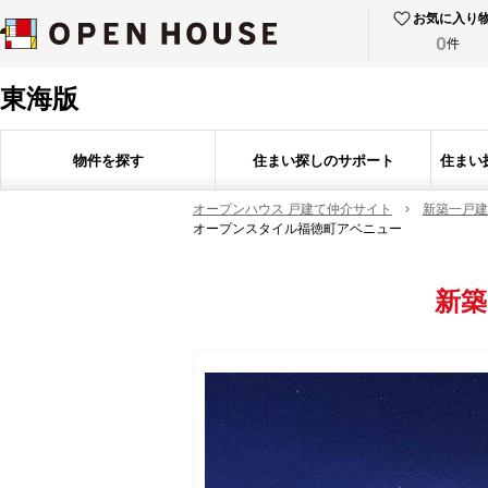
お気に入り
0
件
東海版
物件を探す
住まい探しのサポート
住まい
オープンハウス 戸建て仲介サイト
新築一戸建
オープンスタイル福徳町アベニュー
新築