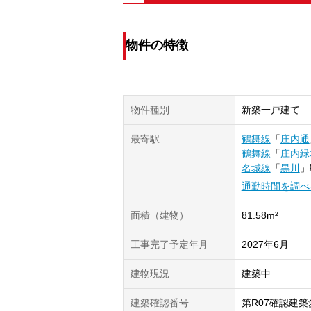
物件の特徴
物件種別
新築一戸建て
最寄駅
鶴舞線
「
庄内通
鶴舞線
「
庄内緑
名城線
「
黒川
」
通勤時間を調べ
面積（建物）
81.58m²
工事完了予定年月
2027年6月
建物現況
建築中
建築確認番号
第R07確認建築