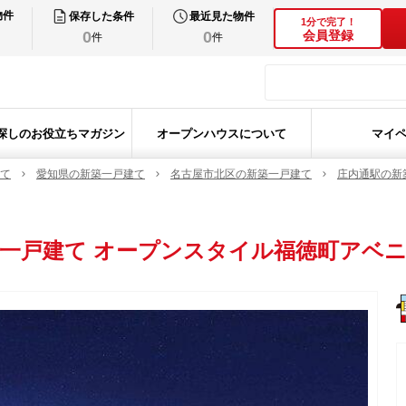
物件
保存した条件
最近見た物件
1分で完了！
0
0
会員登録
件
件
探しのお役立ちマガジン
オープンハウスについて
マイ
て
愛知県の新築一戸建て
名古屋市北区の新築一戸建て
庄内通駅の新
一戸建て
オープンスタイル福徳町アベ