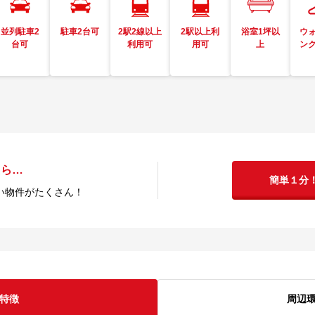
並列駐車2
駐車2台可
2駅2線以上
2駅以上利
浴室1坪以
ウ
台可
利用可
用可
上
ン
たら…
簡単１分
い物件がたくさん！
特徴
周辺