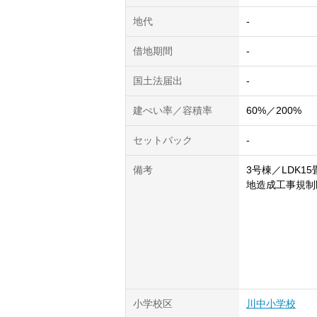
地代
-
借地期間
-
国土法届出
-
建ぺい率／容積率
60%／200%
セットバック
-
備考
3号棟／LDK1
地造成工事規制
小学校区
川中小学校