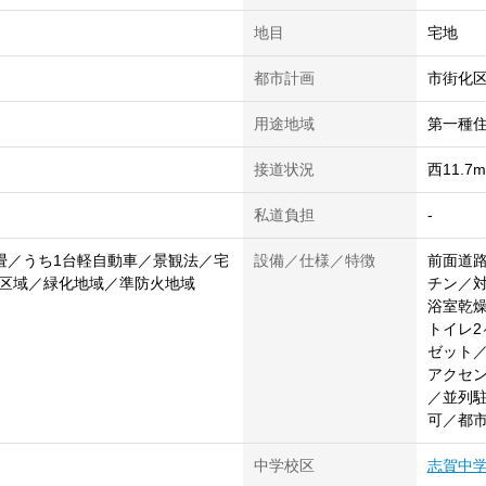
地目
宅地
都市計画
市街化
用途地域
第一種
接道状況
西11.
私道負担
-
5畳／うち1台軽自動車／景観法／宅
設備／仕様／特徴
前面道路
区域／緑化地域／準防火地域
チン／
浴室乾
トイレ
ゼット／
アクセン
／並列駐
可／都
中学校区
志賀中