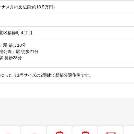
ナス月の支払額:約13.5
万円
）
北区福徳町４丁目
」駅
徒歩18分
地公園」駅
徒歩21分
駅
徒歩28分
室ゆったり1坪サイズの2階建て新築分譲住宅です。