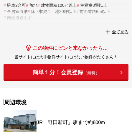
#
駐車2台可
#
角地
#
建物面積100㎡以上
#
主寝室8畳以上
#
全居室収納
#
床下収納
#
土地30坪以上
#
前面道路6m以上
#
南側道路面す
実際にこの物件を見学してみませんか？
全て見る
実際に見学してみる
この物件にピンと来なかったら…
当サイトには大手物件サイトにはない物件がたくさん！
簡単１分！会員登録
（無料）
周辺環境
JR「野田新町」駅まで約800m