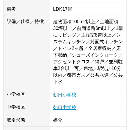
備考
LDK17畳
設備／仕様／特徴
建物面積100m2以上／土地面積
30坪以上／前面道路6m以上／1階
にリビング／主寝室8畳以上／シ
ステムキッチン／対面式キッチン
／トイレ2ヶ所／全居室収納／床
下収納／シューズインクローク／
アクセントクロス／網戸／並列駐
車2台以上可／角地／駅徒歩10分
以内／都市ガス／公共水道／公共
下水
小学校区
朝日小学校
中学校区
朝日中学校
取引形態
媒介