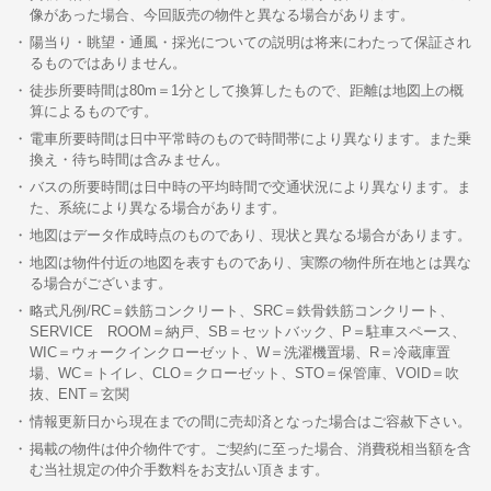
像があった場合、今回販売の物件と異なる場合があります。
陽当り・眺望・通風・採光についての説明は将来にわたって保証され
るものではありません。
徒歩所要時間は80m＝1分として換算したもので、距離は地図上の概
算によるものです。
電車所要時間は日中平常時のもので時間帯により異なります。また乗
換え・待ち時間は含みません。
バスの所要時間は日中時の平均時間で交通状況により異なります。ま
た、系統により異なる場合があります。
地図はデータ作成時点のものであり、現状と異なる場合があります。
地図は物件付近の地図を表すものであり、実際の物件所在地とは異な
る場合がございます。
略式凡例/RC＝鉄筋コンクリート、SRC＝鉄骨鉄筋コンクリート、
SERVICE ROOM＝納戸、SB＝セットバック、P＝駐車スペース、
WIC＝ウォークインクローゼット、W＝洗濯機置場、R＝冷蔵庫置
場、WC＝トイレ、CLO＝クローゼット、STO＝保管庫、VOID＝吹
抜、ENT＝玄関
情報更新日から現在までの間に売却済となった場合はご容赦下さい。
掲載の物件は仲介物件です。ご契約に至った場合、消費税相当額を含
む当社規定の仲介手数料をお支払い頂きます。