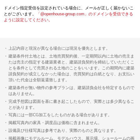
ドメイン指定受信を設定されている場合に、メールが正しく届かないこ
とがございます。
「@openhouse-group.com」のドメインを受信できる
ように設定してください。
上記内容と現況が異なる場合には現況を優先とします。
建築条件付土地とは、土地売買契約後、一定期間以内に土地の売主ま
たは売主の指定する建築業者と、建築請負契約を締結していただくこ
とを条件として売買される土地のことをいいます。この期間内に建築
請負契約が成立しなかった場合は、売買契約は白紙となり、お支払い
頂いた代金は全額返還致します。
建築条件が無い物件の参考プランは、建築請負会社を特定するもので
はありません。
完成予想図は図面を基に書き起こしたもので、実際とは多少異なるこ
とがあります。
写真には一部CG加工をしたものがある場合があります。
掲載写真内の家具・調度品は価格に含まれません。
設備及び仕様写真は参考であり、実際のものと異なります。
掲載画像にモデルルーム、モデルハウス、展示場、ショールームの画