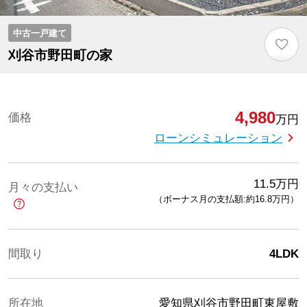
中古一戸建て
♡
刈谷市野田町の家
4,980
価格
万円
ローンシミュレーション
11.5
万円
月々の支払い
（ボーナス月の支払額:約16.8
万円
）
間取り
4LDK
所在地
愛知県刈谷市野田町東屋敷