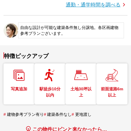
通勤・通学時間を調べる
自由な設計が可能な建築条件無し分譲地。各区画建物
参考プランございます。
特徴ピックアップ
写真追加
駅徒歩10分
土地30坪以
前面道路6m
以内
上
以上
#
建物参考プラン有り
#
建築条件なし
#
更地渡し
この物件にピンと来なかったら…