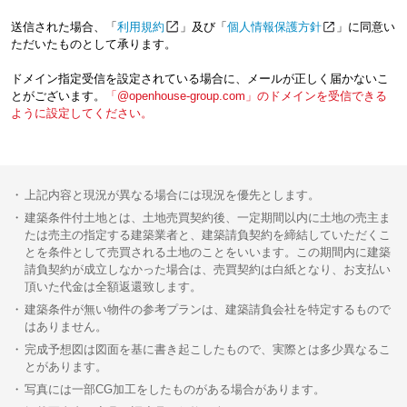
送信された場合、「
利用規約
」及び「
個人情報保護方針
」に同意い
ただいたものとして承ります。
ドメイン指定受信を設定されている場合に、メールが正しく届かないこ
とがございます。
「@openhouse-group.com」のドメインを受信できる
ように設定してください。
上記内容と現況が異なる場合には現況を優先とします。
建築条件付土地とは、土地売買契約後、一定期間以内に土地の売主ま
たは売主の指定する建築業者と、建築請負契約を締結していただくこ
とを条件として売買される土地のことをいいます。この期間内に建築
請負契約が成立しなかった場合は、売買契約は白紙となり、お支払い
頂いた代金は全額返還致します。
建築条件が無い物件の参考プランは、建築請負会社を特定するもので
はありません。
完成予想図は図面を基に書き起こしたもので、実際とは多少異なるこ
とがあります。
写真には一部CG加工をしたものがある場合があります。