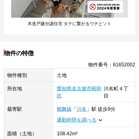
木造戸建分譲住宅 タテに繋がるウチとソト
物件の特徴
物件番号
：
61652002
物件種別
土地
所在地
愛知県
名古屋市昭和
川名町
４丁
区
目
最寄駅
鶴舞線
「
川名
」
駅
徒歩9分
通勤時間を調べる
面積（土地）
108.42m²