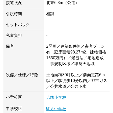
接道状況
北東6.3m（公道）
引渡時期
相談
セットバック
-
私道負担
-
備考
2区画／建築条件無／参考プラン
有（延床面積98.27m2、建物価格
1630万円）／景観法／宅地造成
工事規制区域／準防火地域
設備／仕様／特徴
土地面積30坪以上／前面道路6m
以上／駅徒歩10分以内／都市ガス
／公共水道／公共下水
小学校区
広路小学校
中学校区
駒方中学校