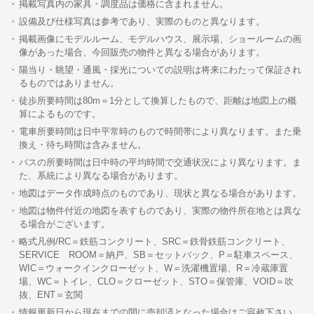
掲載写真内の家具・調度品は価格に含まれません。
設備及び仕様写真は参考であり、実際のものと異なります。
掲載画像にモデルルーム、モデルハウス、展示場、ショールームの画
像があった場合、今回販売の物件と異なる場合があります。
陽当り・眺望・通風・採光についての説明は将来にわたって保証され
るものではありません。
徒歩所要時間は80m＝1分として換算したもので、距離は地図上の概
算によるものです。
電車所要時間は日中平常時のもので時間帯により異なります。また乗
換え・待ち時間は含みません。
バスの所要時間は日中時の平均時間で交通状況により異なります。ま
た、系統により異なる場合があります。
地図はデータ作成時点のものであり、現状と異なる場合があります。
地図は物件付近の地図を表すものであり、実際の物件所在地とは異な
る場合がございます。
略式凡例/RC＝鉄筋コンクリート、SRC＝鉄骨鉄筋コンクリート、
SERVICE ROOM＝納戸、SB＝セットバック、P＝駐車スペース、
WIC＝ウォークインクローゼット、W＝洗濯機置場、R＝冷蔵庫置
場、WC＝トイレ、CLO＝クローゼット、STO＝保管庫、VOID＝吹
抜、ENT＝玄関
情報更新日から現在までの間に売却済となった場合はご容赦下さい。