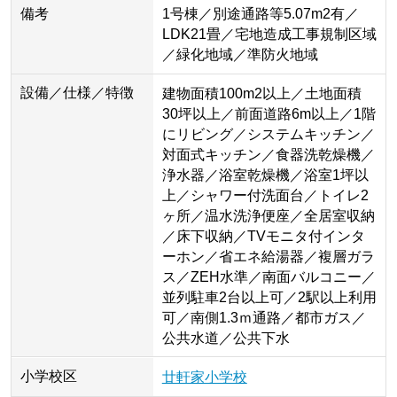
備考
1号棟／別途通路等5.07m2有／
LDK21畳／宅地造成工事規制区域
／緑化地域／準防火地域
設備／仕様／特徴
建物面積100m2以上／土地面積
30坪以上／前面道路6m以上／1階
にリビング／システムキッチン／
対面式キッチン／食器洗乾燥機／
浄水器／浴室乾燥機／浴室1坪以
上／シャワー付洗面台／トイレ2
ヶ所／温水洗浄便座／全居室収納
／床下収納／TVモニタ付インタ
ーホン／省エネ給湯器／複層ガラ
ス／ZEH水準／南面バルコニー／
並列駐車2台以上可／2駅以上利用
可／南側1.3ｍ通路／都市ガス／
公共水道／公共下水
小学校区
廿軒家小学校