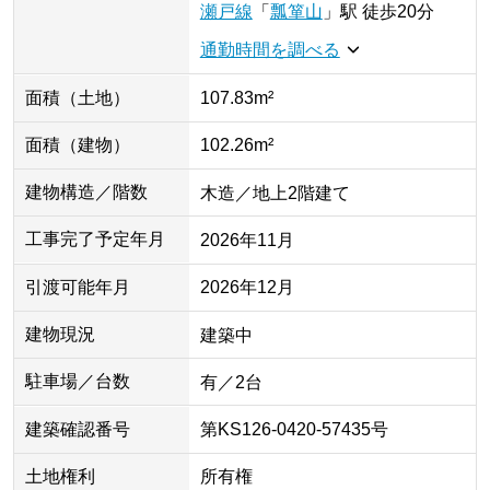
瀬戸線
「
瓢箪山
」
駅
徒歩20分
通勤時間を調べる
面積（土地）
107.83m²
面積（建物）
102.26m²
建物構造／階数
木造／地上2階建て
工事完了予定年月
2026年11月
引渡可能年月
2026年12月
建物現況
建築中
駐車場／台数
有／2台
建築確認番号
第KS126-0420-57435号
土地権利
所有権