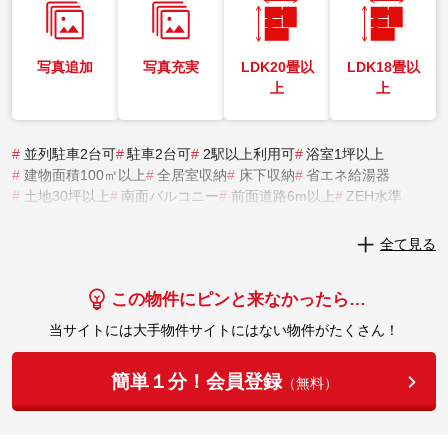
写真追加
写真充実
LDK20畳以
LDK18畳以
上
上
#
並列駐車2台可
#
駐車2台可
#
2駅以上利用可
#
浴室1坪以上
#
建物面積100㎡以上
#
全居室収納
#
床下収納
#
省エネ給湯器
#
土地30坪以上
#
南面バルコニー
#
前面道路6m以上
#
ZEH水準
実際にこの物件を見学してみませんか？
全て見る
実際に見学してみる
この物件にピンと来なかったら…
当サイトには大手物件サイトにはない物件がたくさん！
簡単１分！会員登録
（無料）