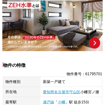
物件の特徴
物件番号
：
61795701
物件種別
新築一戸建て
所在地
愛知県
名古屋市守山区
小幡宮ノ腰
最寄駅
瀬戸線
「
小幡
」
駅
徒歩15分