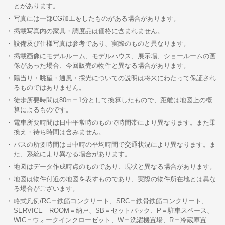
とがあります。
写真には一部CG加工をしたものがある場合があります。
掲載写真内の家具・調度品は価格に含まれません。
設備及び仕様写真は参考であり、実際のものと異なります。
掲載画像にモデルルーム、モデルハウス、展示場、ショールームの画
像があった場合、今回販売の物件と異なる場合があります。
陽当り・眺望・通風・採光についての説明は将来にわたって保証され
るものではありません。
徒歩所要時間は80m＝1分として換算したもので、距離は地図上の概
算によるものです。
電車所要時間は日中平常時のもので時間帯により異なります。また乗
換え・待ち時間は含みません。
バスの所要時間は日中時の平均時間で交通状況により異なります。ま
た、系統により異なる場合があります。
地図はデータ作成時点のものであり、現状と異なる場合があります。
地図は物件付近の地図を表すものであり、実際の物件所在地とは異な
る場合がございます。
略式凡例/RC＝鉄筋コンクリート、SRC＝鉄骨鉄筋コンクリート、
SERVICE ROOM＝納戸、SB＝セットバック、P＝駐車スペース、
WIC＝ウォークインクローゼット、W＝洗濯機置場、R＝冷蔵庫置