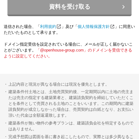
資料を受け取る
送信された場合、「
利用規約
」及び「
個人情報保護方針
」に同意い
ただいたものとして承ります。
ドメイン指定受信を設定されている場合に、メールが正しく届かないこ
とがございます。
「@openhouse-group.com」のドメインを受信できる
ように設定してください。
上記内容と現況が異なる場合には現況を優先とします。
建築条件付土地とは、土地売買契約後、一定期間以内に土地の売主ま
たは売主の指定する建築業者と、建築請負契約を締結していただくこ
とを条件として売買される土地のことをいいます。この期間内に建築
請負契約が成立しなかった場合は、売買契約は白紙となり、お支払い
頂いた代金は全額返還致します。
建築条件が無い物件の参考プランは、建築請負会社を特定するもので
はありません。
完成予想図は図面を基に書き起こしたもので、実際とは多少異なるこ