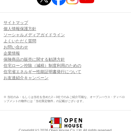
サイトマップ
個人情報保護方針
ソーシャルメディアガイドライン
よくいただく質問
お問い合わせ
企業情報
保険商品の販売に関する勧誘方針
住宅ローン控除（減税）制度利用のための
住宅省エネルギー性能証明書発行について
お友達紹介キャンペーン
※ 当社のみ・もしくは当社を含めた2～3社でのみご紹介可能な、オープンハウス・ディベロ
ップメントの物件には「当社限定物件」の記載がございます。
Copyright (c) 2026 Open House Co.,Ltd. All rights reserved.