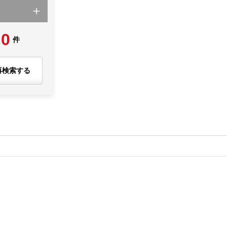
0
件
再検索する