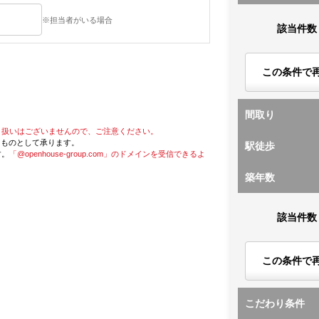
※担当者がいる場合
該当件数
この条件で
間取り
り扱いはございませんので、ご注意ください。
たものとして承ります。
駅徒歩
す。
「@openhouse-group.com」のドメインを受信できるよ
築年数
該当件数
この条件で
こだわり条件