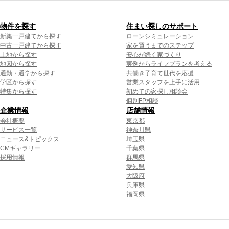
物件を探す
住まい探しのサポート
新築一戸建てから探す
ローンシミュレーション
中古一戸建てから探す
家を買うまでのステップ
土地から探す
安心が続く家づくり
地図から探す
実例からライフプランを考える
通勤・通学から探す
共働き子育て世代を応援
学区から探す
営業スタッフを上手に活用
特集から探す
初めての家探し相談会
個別FP相談
企業情報
店舗情報
会社概要
東京都
サービス一覧
神奈川県
ニュース&トピックス
埼玉県
CMギャラリー
千葉県
採用情報
群馬県
愛知県
大阪府
兵庫県
福岡県