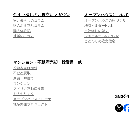
住まい探しのお役立ちマガジン
オープンハウスについて
家と暮らしのコラム
オープンハウスの家づくり
購入お役立ちコラム
地域ビルダーNo.1
購入体験記
自社物件の魅力
地域のコラム
ショールームのご紹介
こだわりの注文住宅
マンション・不動産売却・投資用・他
投資家向け情報
不動産買取
新築一戸建て
マンション
アメリカ不動産投資
おうちリンク
SNS
オープンハウスアリーナ
地域共創プロジェクト