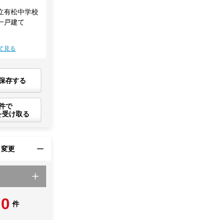
立有松中学校
一戸建て
て見る
保存する
件で
を受け取る
・変更
0
件