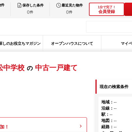
物件
保存した条件
最近見た物件
1分で完了！
0
0
会員登録
件
件
探しのお役立ちマガジン
オープンハウスについて
マイ
松中学校
中古一戸建て
の
現在の検索条件
地域
：
--
沿線
：
--
駅
：
--
地図
：
--
加！
経路
：
--