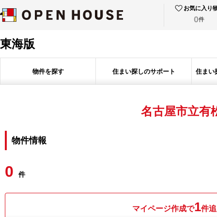
お気に入り
0
件
東海版
物件を探す
住まい探しのサポート
住まい
名古屋市立有
物件情報
0
件
1
マイページ作成で
件追