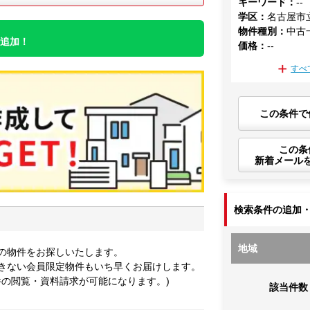
キーワード
：
--
学区
：
名古屋市
物件種別
：
中古
件追加！
価格
：
--
すべ
この条件で
この条
新着メール
検索条件の追加
地域
の物件をお探しいたします。
きない会員限定物件もいち早くお届けします。
件の閲覧・資料請求が可能になります。)
該当件数