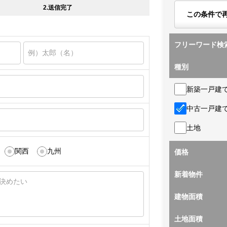
2.送信完了
この条件で
フリーワード検
種別
新築一戸建
中古一戸建
土地
関西
九州
価格
新着物件
建物面積
土地面積