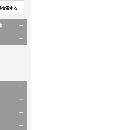
再検索する
索
て
て