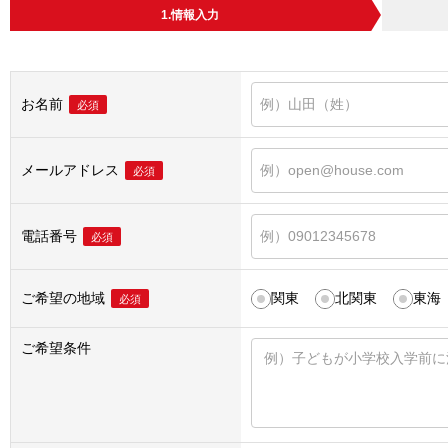
1.情報入力
お名前
必須
メールアドレス
必須
電話番号
必須
ご希望の地域
関東
北関東
東海
必須
ご希望条件