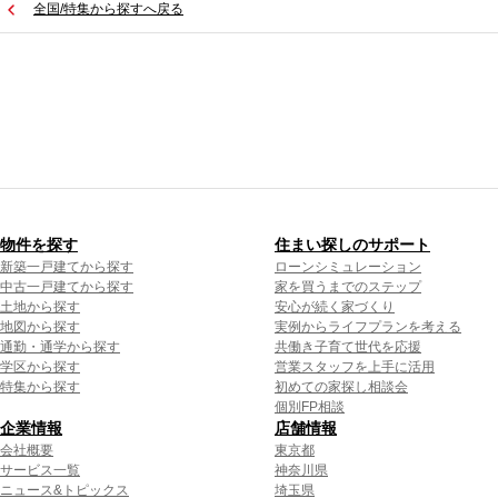
全国/特集から探すへ戻る
物件を探す
住まい探しのサポート
新築一戸建てから探す
ローンシミュレーション
中古一戸建てから探す
家を買うまでのステップ
土地から探す
安心が続く家づくり
地図から探す
実例からライフプランを考える
通勤・通学から探す
共働き子育て世代を応援
学区から探す
営業スタッフを上手に活用
特集から探す
初めての家探し相談会
個別FP相談
企業情報
店舗情報
会社概要
東京都
サービス一覧
神奈川県
ニュース&トピックス
埼玉県