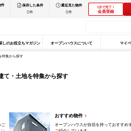
物件
保存した条件
最近見た物件
1分で完了！
0
0
会員登録
件
件
探しのお役立ちマガジン
オープンハウスについて
マイ
を特集から探す
建て・土地を特集から探す
おすすめ物件
みご
オープンハウスが自信を持っておすすめ
メン
ご紹介しています。