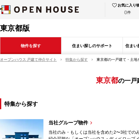
お気に入り
0
件
東京都版
物件を探す
住まい探しのサポート
住まい
オープンハウス 戸建て仲介サイト
特集から探す
東京都の一戸建て・土地
東京都
の
一戸
特集から探す
当社グループ物件
当社のみ・もしくは当社を含めた2〜3社での
紹介可能な「オープンハウス・ディベロップ