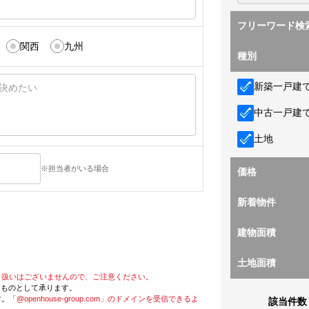
フリーワード検
関西
九州
種別
新築一戸建
中古一戸建
土地
※担当者がいる場合
価格
新着物件
建物面積
土地面積
り扱いはございませんので、ご注意ください。
たものとして承ります。
す。
「@openhouse-group.com」のドメインを受信できるよ
該当件数