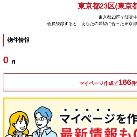
東京都23区(東京都
東京都23区で販売
会員登録すると、あなたの希望に合った東京都
物件情報
0
件
166
マイページ作成で
件