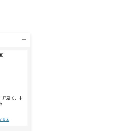
区
一戸建て、中
地
て見る