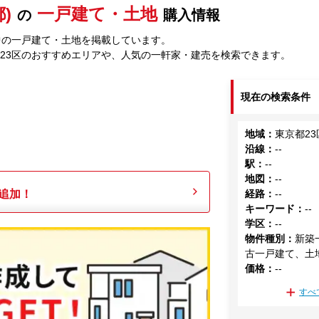
)
一戸建て・土地
の
購入情報
中の一戸建て・土地を掲載しています。
23区のおすすめエリアや、人気の一軒家・建売を検索できます。
現在の検索条件
地域
：
東京都23
沿線
：
--
駅
：
--
地図
：
--
追加！
経路
：
--
キーワード
：
--
学区
：
--
物件種別
：
新築
古一戸建て、土
価格
：
--
すべ