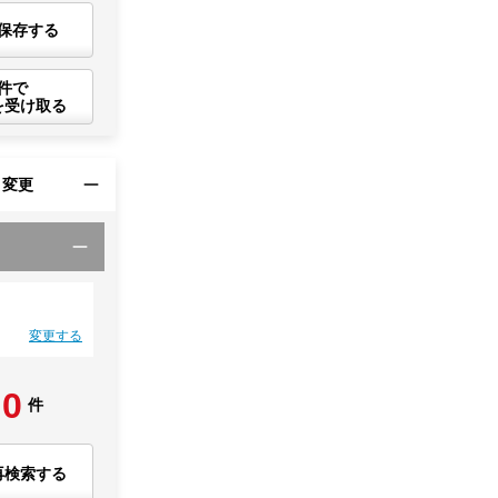
保存する
件で
を受け取る
・変更
変更する
0
件
再検索する