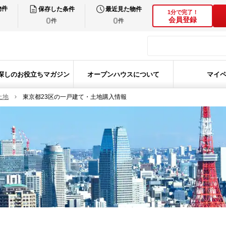
物件
保存した条件
最近見た物件
1分で完了！
0
0
会員登録
件
件
探しのお役立ちマガジン
オープンハウスについて
マイ
土地
東京都23区の一戸建て・土地購入情報