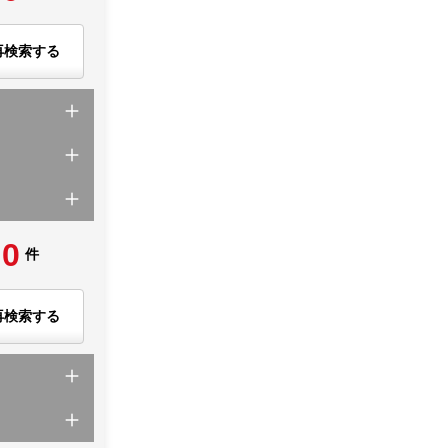
再検索する
0
件
再検索する