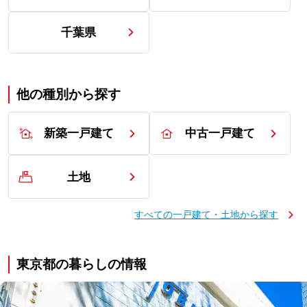
国立市
（
4
件）
狛江市
（
11
件）
千葉県
清瀬市
（
1
件）
東久留米市
（
28
件）
多摩市
（
2
件）
稲城市
（
3
件）
他の種別から探す
西東京市
（
39
件）
新築一戸建て
中古一戸建て
土地
すべての一戸建て・土地から探す
東京都の暮らしの情報