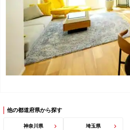
他-東京都
（
463
件）
八王子市
（
3
件）
立川市
（
36
件）
武蔵野市
（
6
件）
三鷹市
（
16
件）
府中市
（
48
件）
昭島市
（
5
件）
調布市
（
31
件）
町田市
（
81
件）
小金井市
（
30
件）
小平市
（
47
件）
他の都道府県から探す
日野市
（
41
件）
国分寺市
（
31
件）
神奈川県
埼玉県