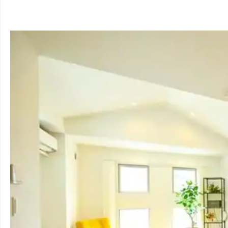
品川区
（
20
件）
目黒区
（
15
件）
大田区
（
56
件）
世田谷区
（
95
件）
渋谷区
（
13
件）
中野区
（
30
件）
杉並区
（
95
件）
豊島区
（
34
件）
北区
（
38
件）
荒川区
（
21
件）
板橋区
（
36
件）
練馬区
（
93
件）
足立区
（
111
件）
葛飾区
（
55
件）
江戸川区
（
124
件）