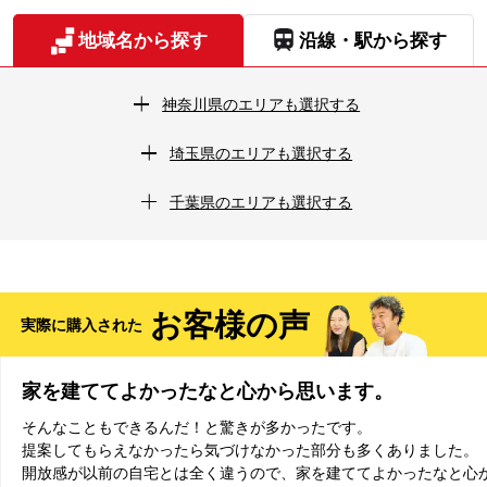
地域名から探す
沿線・駅から探す
東京都
神奈川県
のエリアも選択する
の物件を探す!
（
1438
件）
埼玉県
のエリアも選択する
東京都23区
（
975
件）
千葉県
のエリアも選択する
千代田区
（
0
件）
中央区
（
1
件）
港区
（
0
件）
新宿区
（
15
件）
お客様の声
実際に購入された
文京区
（
7
件）
台東区
（
11
件）
家を建ててよかったなと心から思います。
そんなこともできるんだ！と驚きが多かったです。
墨田区
（
63
件）
江東区
（
42
件）
提案してもらえなかったら気づけなかった部分も多くありました。
開放感が以前の自宅とは全く違うので、家を建ててよかったなと心