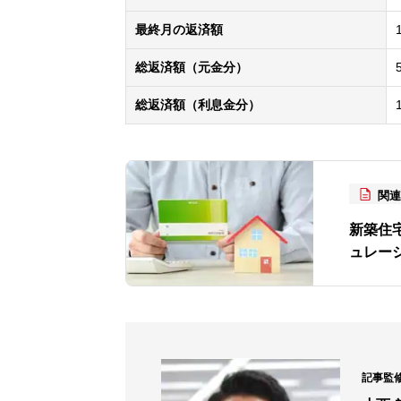
最終月の返済額
総返済額（元金分）
総返済額（利息金分）
関
新築住
ュレー
記事監