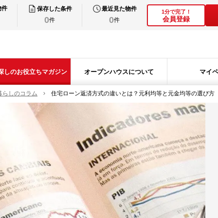
物件
保存した条件
最近見た物件
1分で完了！
0
0
会員登録
件
件
探しのお役立ちマガジン
オープンハウスについて
マイ
暮らしのコラム
住宅ローン返済方式の違いとは？元利均等と元金均等の選び方