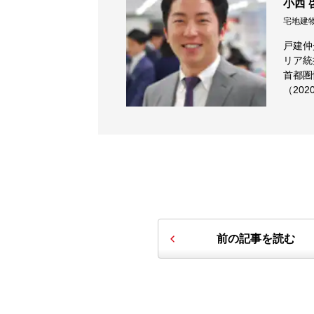
小西 
宅地建
戸建仲
リア統
首都圏
（202
前の記事を読む