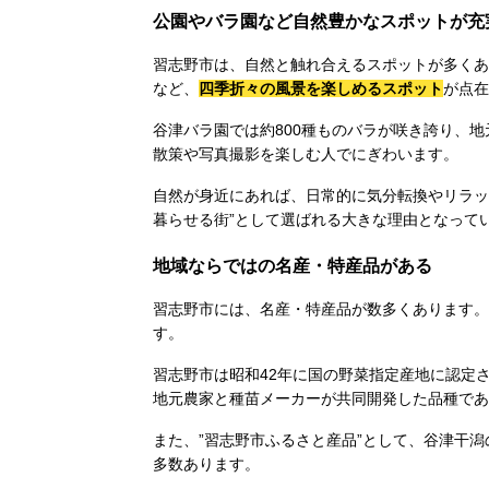
公園やバラ園など自然豊かなスポットが充
習志野市は、自然と触れ合えるスポットが多くあ
など、
四季折々の風景を楽しめるスポット
が点在
谷津バラ園では約800種ものバラが咲き誇り、
散策や写真撮影を楽しむ人でにぎわいます。
自然が身近にあれば、日常的に気分転換やリラッ
暮らせる街”として選ばれる大きな理由となって
地域ならではの名産・特産品がある
習志野市には、名産・特産品が数多くあります。
す。
習志野市は昭和42年に国の野菜指定産地に認定
地元農家と種苗メーカーが共同開発した品種であ
また、”習志野市ふるさと産品”として、谷津干
多数あります。