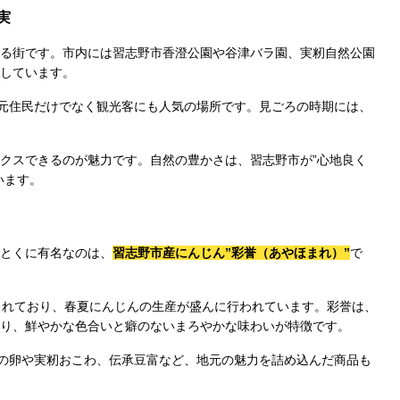
実
る街です。市内には習志野市香澄公園や谷津バラ園、実籾自然公園
しています。
地元住民だけでなく観光客にも人気の場所です。見ごろの時期には、
クスできるのが魅力です。自然の豊かさは、習志野市が”心地良く
います。
とくに有名なのは、
習志野市産にんじん”彩誉（あやほまれ）”
で
されており、春夏にんじんの生産が盛んに行われています。彩誉は、
り、鮮やかな色合いと癖のないまろやかな味わいが特徴です。
潟の卵や実籾おこわ、伝承豆富など、地元の魅力を詰め込んだ商品も