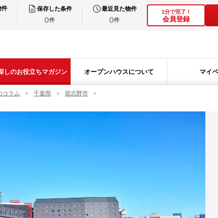
物件
保存した条件
最近見た物件
1分で完了！
0
0
会員登録
件
件
探しのお役立ちマガジン
オープンハウスについて
マイ
のコラム
千葉県
習志野市