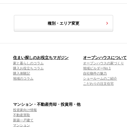
種別・エリア変更
住まい探しのお役立ちマガジン
オープンハウスについて
家と暮らしのコラム
オープンハウスの家づくり
購入お役立ちコラム
地域ビルダーNo.1
購入体験記
自社物件の魅力
地域のコラム
ショールームのご紹介
こだわりの注文住宅
マンション・不動産売却・投資用・他
投資家向け情報
不動産買取
新築一戸建て
マンション