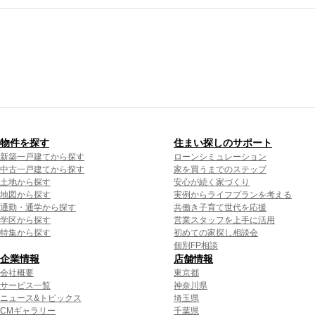
物件を探す
住まい探しのサポート
新築一戸建てから探す
ローンシミュレーション
中古一戸建てから探す
家を買うまでのステップ
土地から探す
安心が続く家づくり
地図から探す
実例からライフプランを考える
通勤・通学から探す
共働き子育て世代を応援
学区から探す
営業スタッフを上手に活用
特集から探す
初めての家探し相談会
個別FP相談
企業情報
店舗情報
会社概要
東京都
サービス一覧
神奈川県
ニュース&トピックス
埼玉県
CMギャラリー
千葉県