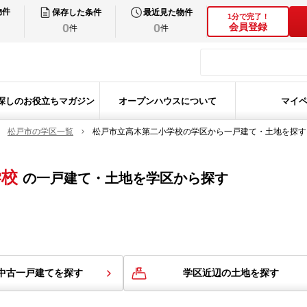
物件
保存した条件
最近見た物件
1分で完了！
0
0
会員登録
件
件
探しのお役立ちマガジン
オープンハウスについて
マイ
松戸市の学区一覧
松戸市立高木第二小学校の学区から一戸建て・土地を探す
学校
の
一戸建て・土地を学区から探す
中古一戸建てを探す
学区近辺の土地を探す