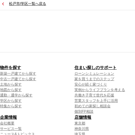
松戸市/学区一覧へ戻る
物件を探す
住まい探しのサポート
新築一戸建てから探す
ローンシミュレーション
中古一戸建てから探す
家を買うまでのステップ
土地から探す
安心が続く家づくり
地図から探す
実例からライフプランを考える
通勤・通学から探す
共働き子育て世代を応援
学区から探す
営業スタッフを上手に活用
特集から探す
初めての家探し相談会
個別FP相談
企業情報
店舗情報
会社概要
東京都
サービス一覧
神奈川県
ニュース&トピックス
埼玉県