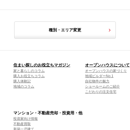
種別・エリア変更
住まい探しのお役立ちマガジン
オープンハウスについて
家と暮らしのコラム
オープンハウスの家づくり
購入お役立ちコラム
地域ビルダーNo.1
購入体験記
自社物件の魅力
地域のコラム
ショールームのご紹介
こだわりの注文住宅
マンション・不動産売却・投資用・他
投資家向け情報
不動産買取
新築一戸建て