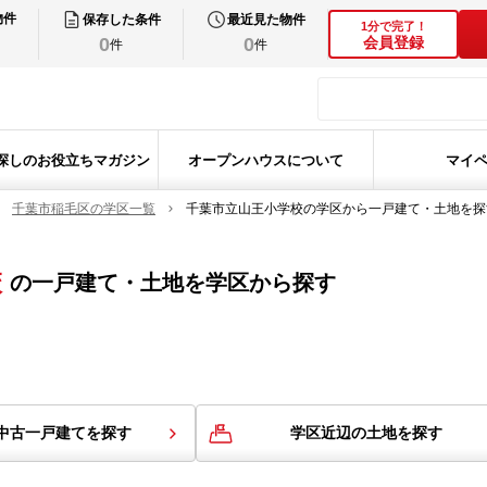
物件
保存した条件
最近見た物件
1分で完了！
0
0
会員登録
件
件
探しのお役立ちマガジン
オープンハウスについて
マイ
千葉市稲毛区の学区一覧
千葉市立山王小学校の学区から一戸建て・土地を探
校
の
一戸建て・土地を学区から探す
中古一戸建てを探す
学区近辺の土地を探す