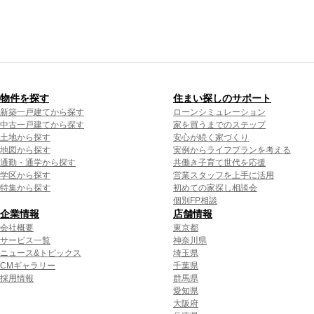
物件を探す
住まい探しのサポート
新築一戸建てから探す
ローンシミュレーション
中古一戸建てから探す
家を買うまでのステップ
土地から探す
安心が続く家づくり
地図から探す
実例からライフプランを考える
通勤・通学から探す
共働き子育て世代を応援
学区から探す
営業スタッフを上手に活用
特集から探す
初めての家探し相談会
個別FP相談
企業情報
店舗情報
会社概要
東京都
サービス一覧
神奈川県
ニュース&トピックス
埼玉県
CMギャラリー
千葉県
採用情報
群馬県
愛知県
大阪府