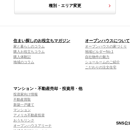
種別・エリア変更
住まい探しのお役立ちマガジン
オープンハウスについて
家と暮らしのコラム
オープンハウスの家づくり
購入お役立ちコラム
地域ビルダーNo.1
購入体験記
自社物件の魅力
地域のコラム
ショールームのご紹介
こだわりの注文住宅
マンション・不動産売却・投資用・他
投資家向け情報
不動産買取
新築一戸建て
マンション
アメリカ不動産投資
おうちリンク
SNS
オープンハウスアリーナ