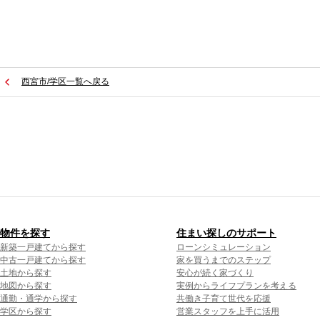
西宮市/学区一覧へ戻る
物件を探す
住まい探しのサポート
新築一戸建てから探す
ローンシミュレーション
中古一戸建てから探す
家を買うまでのステップ
土地から探す
安心が続く家づくり
地図から探す
実例からライフプランを考える
通勤・通学から探す
共働き子育て世代を応援
学区から探す
営業スタッフを上手に活用