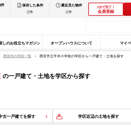
物件
保存した条件
最近見た物件
1分で完了！
0
0
会員登録
件
件
探しのお役立ちマガジン
オープンハウスについて
マイ
西宮市の学区一覧
西宮市立平木小学校の学区から一戸建て・土地を探す
校
の
一戸建て・土地を学区から探す
中古一戸建てを探す
学区近辺の土地を探す