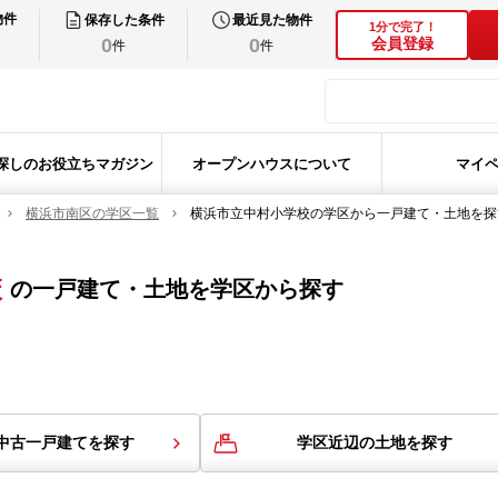
物件
保存した条件
最近見た物件
1分で完了！
0
0
会員登録
件
件
探しのお役立ちマガジン
オープンハウスについて
マイ
横浜市南区の学区一覧
横浜市立中村小学校の学区から一戸建て・土地を探
校
の
一戸建て・土地を学区から探す
中古一戸建てを探す
学区近辺の土地を探す