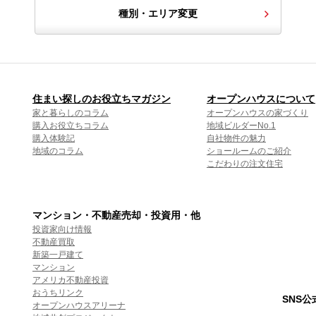
種別・エリア変更
住まい探しのお役立ちマガジン
オープンハウスについて
家と暮らしのコラム
オープンハウスの家づくり
購入お役立ちコラム
地域ビルダーNo.1
購入体験記
自社物件の魅力
地域のコラム
ショールームのご紹介
こだわりの注文住宅
マンション・不動産売却・投資用・他
投資家向け情報
不動産買取
新築一戸建て
マンション
アメリカ不動産投資
おうちリンク
SNS
オープンハウスアリーナ