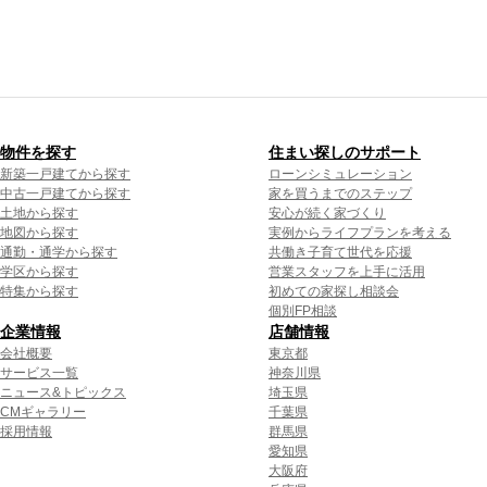
物件を探す
住まい探しのサポート
新築一戸建てから探す
ローンシミュレーション
中古一戸建てから探す
家を買うまでのステップ
土地から探す
安心が続く家づくり
地図から探す
実例からライフプランを考える
通勤・通学から探す
共働き子育て世代を応援
学区から探す
営業スタッフを上手に活用
特集から探す
初めての家探し相談会
個別FP相談
企業情報
店舗情報
会社概要
東京都
サービス一覧
神奈川県
ニュース&トピックス
埼玉県
CMギャラリー
千葉県
採用情報
群馬県
愛知県
大阪府