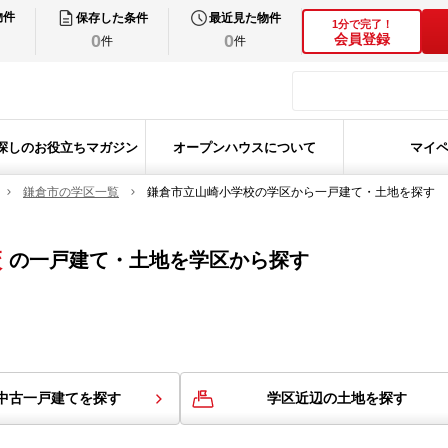
物件
保存した条件
最近見た物件
1分で完了！
0
0
会員登録
件
件
探しのお役立ちマガジン
オープンハウスについて
マイ
鎌倉市の学区一覧
鎌倉市立山崎小学校の学区から一戸建て・土地を探す
校
の
一戸建て・土地を学区から探す
中古一戸建てを探す
学区近辺の土地を探す