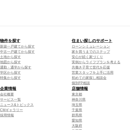
物件を探す
住まい探しのサポート
新築一戸建てから探す
ローンシミュレーション
中古一戸建てから探す
家を買うまでのステップ
土地から探す
安心が続く家づくり
地図から探す
実例からライフプランを考える
通勤・通学から探す
共働き子育て世代を応援
学区から探す
営業スタッフを上手に活用
特集から探す
初めての家探し相談会
個別FP相談
企業情報
店舗情報
会社概要
東京都
サービス一覧
神奈川県
ニュース&トピックス
埼玉県
CMギャラリー
千葉県
採用情報
群馬県
愛知県
大阪府