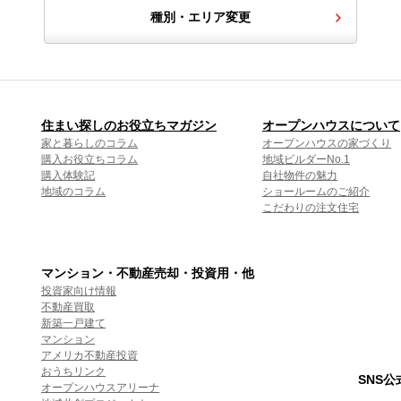
種別・エリア変更
住まい探しのお役立ちマガジン
オープンハウスについて
家と暮らしのコラム
オープンハウスの家づくり
購入お役立ちコラム
地域ビルダーNo.1
購入体験記
自社物件の魅力
地域のコラム
ショールームのご紹介
こだわりの注文住宅
マンション・不動産売却・投資用・他
投資家向け情報
不動産買取
新築一戸建て
マンション
アメリカ不動産投資
おうちリンク
SNS
オープンハウスアリーナ