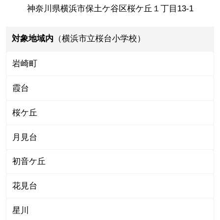
神奈川県横浜市保土ケ谷区桜ケ丘１丁目13-1
対象地域内
（横浜市立桜台小学校）
岩崎町
霞台
桜ケ丘
月見台
初音ケ丘
花見台
星川