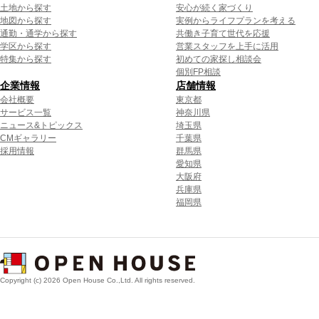
土地から探す
安心が続く家づくり
地図から探す
実例からライフプランを考える
通勤・通学から探す
共働き子育て世代を応援
学区から探す
営業スタッフを上手に活用
特集から探す
初めての家探し相談会
個別FP相談
企業情報
店舗情報
会社概要
東京都
サービス一覧
神奈川県
ニュース&トピックス
埼玉県
CMギャラリー
千葉県
採用情報
群馬県
愛知県
大阪府
兵庫県
福岡県
Copyright (c) 2026 Open House Co.,Ltd. All rights reserved.