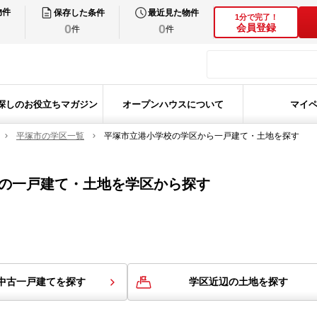
物件
保存した条件
最近見た物件
1分で完了！
0
0
会員登録
件
件
探しのお役立ちマガジン
オープンハウスについて
マイ
平塚市の学区一覧
平塚市立港小学校の学区から一戸建て・土地を探す
の
一戸建て・土地を学区から探す
中古一戸建てを探す
学区近辺の土地を探す