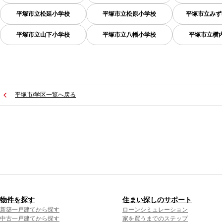
平塚市立松延小学校
平塚市立松原小学校
平塚市立みず
平塚市立山下小学校
平塚市立八幡小学校
平塚市立横
平塚市/学区一覧へ戻る
物件を探す
住まい探しのサポート
新築一戸建てから探す
ローンシミュレーション
中古一戸建てから探す
家を買うまでのステップ