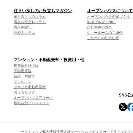
住まい探しのお役立ちマガジン
オープンハウスについて
家と暮らしのコラム
オープンハウスの家づくり
購入お役立ちコラム
地域ビルダーNo.1
購入体験記
自社物件の魅力
地域のコラム
ショールームのご紹介
こだわりの注文住宅
マンション・不動産売却・投資用・他
投資家向け情報
不動産買取
新築一戸建て
マンション
アメリカ不動産投資
おうちリンク
SNS
オープンハウスアリーナ
地域共創プロジェクト
サイトマップ
個人情報保護方針
ソーシャルメディアガイドライン
よく