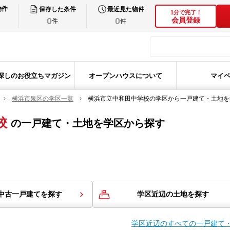
物件
保存した条件
最近見た物件
1分で完了！
0
0
会員登録
件
件
探しのお役立ちマガジン
オープンハウスについて
マイ
横浜市泉区の学区一覧
横浜市立中和田中学校の学区から一戸建て・土地を
校
の
一戸建て・土地を学区から探す
中古一戸建てを探す
学区近辺の土地を探す
学区近辺のすべての一戸建て