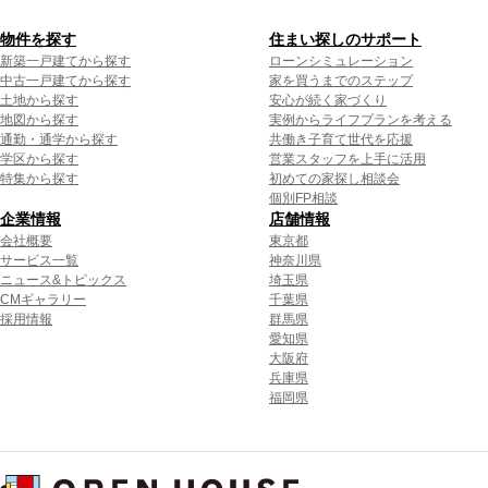
物件を探す
住まい探しのサポート
新築一戸建てから探す
ローンシミュレーション
中古一戸建てから探す
家を買うまでのステップ
土地から探す
安心が続く家づくり
地図から探す
実例からライフプランを考える
通勤・通学から探す
共働き子育て世代を応援
学区から探す
営業スタッフを上手に活用
特集から探す
初めての家探し相談会
個別FP相談
企業情報
店舗情報
会社概要
東京都
サービス一覧
神奈川県
ニュース&トピックス
埼玉県
CMギャラリー
千葉県
採用情報
群馬県
愛知県
大阪府
兵庫県
福岡県