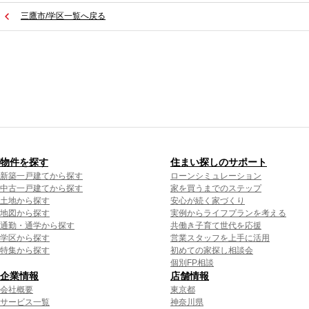
三鷹市/学区一覧へ戻る
物件を探す
住まい探しのサポート
新築一戸建てから探す
ローンシミュレーション
中古一戸建てから探す
家を買うまでのステップ
土地から探す
安心が続く家づくり
地図から探す
実例からライフプランを考える
通勤・通学から探す
共働き子育て世代を応援
学区から探す
営業スタッフを上手に活用
特集から探す
初めての家探し相談会
個別FP相談
企業情報
店舗情報
会社概要
東京都
サービス一覧
神奈川県