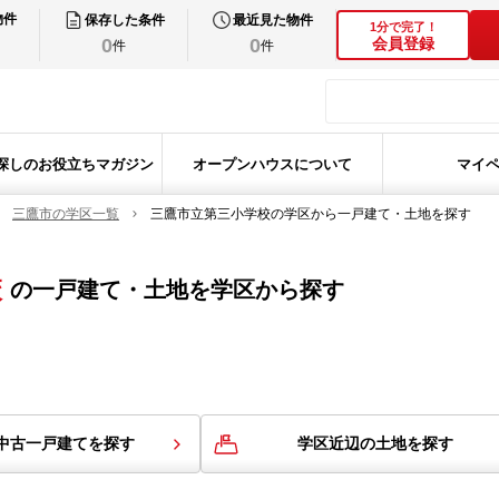
物件
保存した条件
最近見た物件
1分で完了！
0
0
会員登録
件
件
探しのお役立ちマガジン
オープンハウスについて
マイ
三鷹市の学区一覧
三鷹市立第三小学校の学区から一戸建て・土地を探す
校
の
一戸建て・土地を学区から探す
中古一戸建てを探す
学区近辺の土地を探す