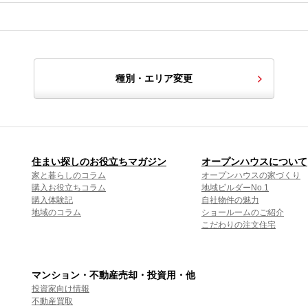
種別・エリア変更
住まい探しのお役立ちマガジン
オープンハウスについて
家と暮らしのコラム
オープンハウスの家づくり
購入お役立ちコラム
地域ビルダーNo.1
購入体験記
自社物件の魅力
地域のコラム
ショールームのご紹介
こだわりの注文住宅
マンション・不動産売却・投資用・他
投資家向け情報
不動産買取