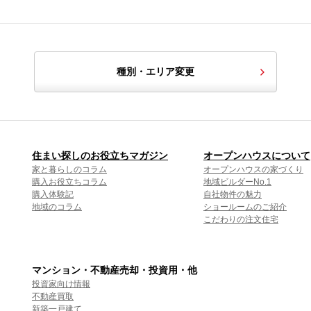
種別・エリア変更
住まい探しのお役立ちマガジン
オープンハウスについて
家と暮らしのコラム
オープンハウスの家づくり
購入お役立ちコラム
地域ビルダーNo.1
購入体験記
自社物件の魅力
地域のコラム
ショールームのご紹介
こだわりの注文住宅
マンション・不動産売却・投資用・他
投資家向け情報
不動産買取
新築一戸建て