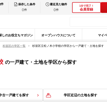
物件
保存した条件
最近見た物件
1分で完了！
0
0
会員登録
件
件
探しのお役立ちマガジン
オープンハウスについて
マイ
杉並区の学区一覧
杉並区立松ノ木小学校の学区から一戸建て・土地を探す
校
の
一戸建て・土地を学区から探す
中古一戸建てを探す
学区近辺の土地を探す