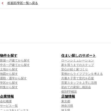
杉並区/学区一覧へ戻る
物件を探す
住まい探しのサポート
新築一戸建てから探す
ローンシミュレーション
中古一戸建てから探す
家を買うまでのステップ
土地から探す
安心が続く家づくり
地図から探す
実例からライフプランを考える
通勤・通学から探す
共働き子育て世代を応援
学区から探す
営業スタッフを上手に活用
特集から探す
初めての家探し相談会
個別FP相談
企業情報
店舗情報
会社概要
東京都
サービス一覧
神奈川県
ニュース&トピックス
埼玉県