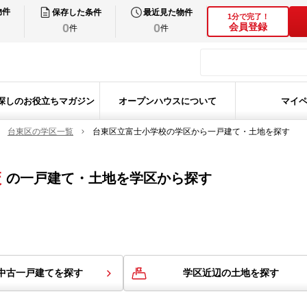
物件
保存した条件
最近見た物件
1分で完了！
0
0
会員登録
件
件
探しのお役立ちマガジン
オープンハウスについて
マイ
台東区の学区一覧
台東区立富士小学校の学区から一戸建て・土地を探す
校
の
一戸建て・土地を学区から探す
中古一戸建てを探す
学区近辺の土地を探す