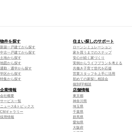
物件を探す
住まい探しのサポート
新築一戸建てから探す
ローンシミュレーション
中古一戸建てから探す
家を買うまでのステップ
土地から探す
安心が続く家づくり
地図から探す
実例からライフプランを考える
通勤・通学から探す
共働き子育て世代を応援
学区から探す
営業スタッフを上手に活用
特集から探す
初めての家探し相談会
個別FP相談
企業情報
店舗情報
会社概要
東京都
サービス一覧
神奈川県
ニュース&トピックス
埼玉県
CMギャラリー
千葉県
採用情報
群馬県
愛知県
大阪府