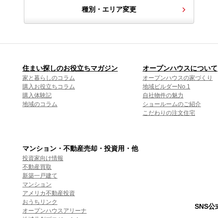
種別・エリア変更
住まい探しのお役立ちマガジン
オープンハウスについて
家と暮らしのコラム
オープンハウスの家づくり
購入お役立ちコラム
地域ビルダーNo.1
購入体験記
自社物件の魅力
地域のコラム
ショールームのご紹介
こだわりの注文住宅
マンション・不動産売却・投資用・他
投資家向け情報
不動産買取
新築一戸建て
マンション
アメリカ不動産投資
おうちリンク
SNS
オープンハウスアリーナ