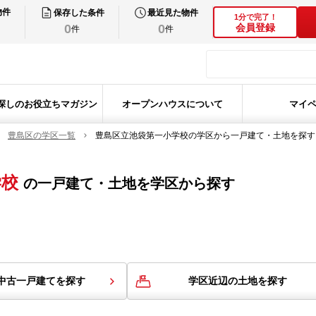
物件
保存した条件
最近見た物件
1分で完了！
0
0
会員登録
件
件
探しのお役立ちマガジン
オープンハウスについて
マイ
豊島区の学区一覧
豊島区立池袋第一小学校の学区から一戸建て・土地を探す
学校
の
一戸建て・土地を学区から探す
中古一戸建てを探す
学区近辺の土地を探す