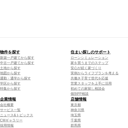
物件を探す
住まい探しのサポート
新築一戸建てから探す
ローンシミュレーション
中古一戸建てから探す
家を買うまでのステップ
土地から探す
安心が続く家づくり
地図から探す
実例からライフプランを考える
通勤・通学から探す
共働き子育て世代を応援
学区から探す
営業スタッフを上手に活用
特集から探す
初めての家探し相談会
個別FP相談
企業情報
店舗情報
会社概要
東京都
サービス一覧
神奈川県
ニュース&トピックス
埼玉県
CMギャラリー
千葉県
採用情報
群馬県