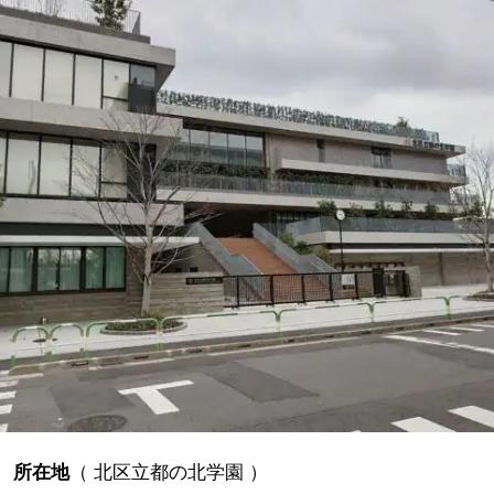
所在地
（
北区立都の北学園
）