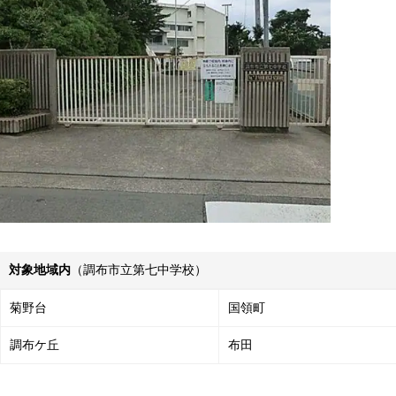
対象地域内
（調布市立第七中学校）
菊野台
国領町
調布ケ丘
布田