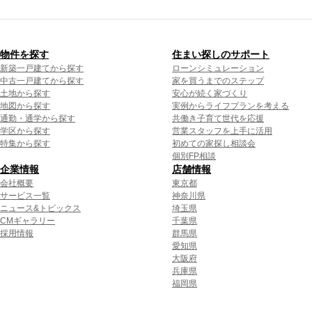
物件を探す
住まい探しのサポート
新築一戸建てから探す
ローンシミュレーション
中古一戸建てから探す
家を買うまでのステップ
土地から探す
安心が続く家づくり
地図から探す
実例からライフプランを考える
通勤・通学から探す
共働き子育て世代を応援
学区から探す
営業スタッフを上手に活用
特集から探す
初めての家探し相談会
個別FP相談
企業情報
店舗情報
会社概要
東京都
サービス一覧
神奈川県
ニュース&トピックス
埼玉県
CMギャラリー
千葉県
採用情報
群馬県
愛知県
大阪府
兵庫県
福岡県