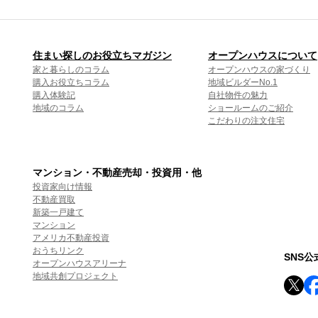
住まい探しのお役立ちマガジン
オープンハウスについて
家と暮らしのコラム
オープンハウスの家づくり
購入お役立ちコラム
地域ビルダーNo.1
購入体験記
自社物件の魅力
地域のコラム
ショールームのご紹介
こだわりの注文住宅
マンション・不動産売却・投資用・他
投資家向け情報
不動産買取
新築一戸建て
マンション
アメリカ不動産投資
おうちリンク
SNS
オープンハウスアリーナ
地域共創プロジェクト