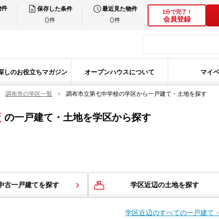
物件
保存した条件
最近見た物件
1分で完了！
0
0
会員登録
件
件
探しのお役立ちマガジン
オープンハウスについて
マイ
調布市の学区一覧
調布市立第七中学校の学区から一戸建て・土地を探す
校
の
一戸建て・土地を学区から探す
中古一戸建てを探す
学区近辺の土地を探す
学区近辺のすべての一戸建て