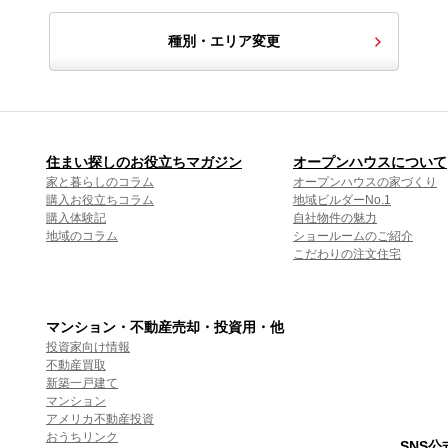
種別・エリア変更
住まい探しのお役立ちマガジン
オープンハウスについて
家と暮らしのコラム
オープンハウスの家づくり
購入お役立ちコラム
地域ビルダーNo.1
購入体験記
自社物件の魅力
地域のコラム
ショールームのご紹介
こだわりの注文住宅
マンション・不動産売却・投資用・他
投資家向け情報
不動産買取
新築一戸建て
マンション
アメリカ不動産投資
おうちリンク
SNS