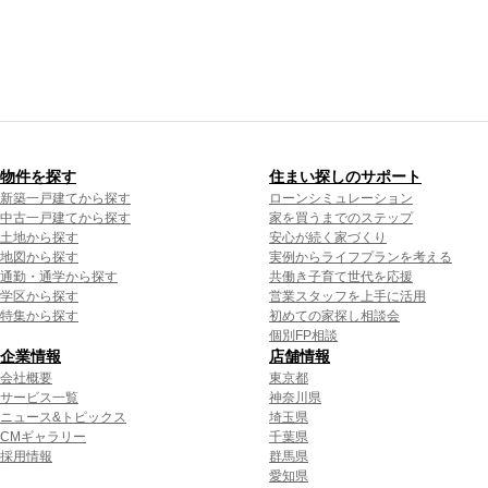
物件を探す
住まい探しのサポート
新築一戸建てから探す
ローンシミュレーション
中古一戸建てから探す
家を買うまでのステップ
土地から探す
安心が続く家づくり
地図から探す
実例からライフプランを考える
通勤・通学から探す
共働き子育て世代を応援
学区から探す
営業スタッフを上手に活用
特集から探す
初めての家探し相談会
個別FP相談
企業情報
店舗情報
会社概要
東京都
サービス一覧
神奈川県
ニュース&トピックス
埼玉県
CMギャラリー
千葉県
採用情報
群馬県
愛知県