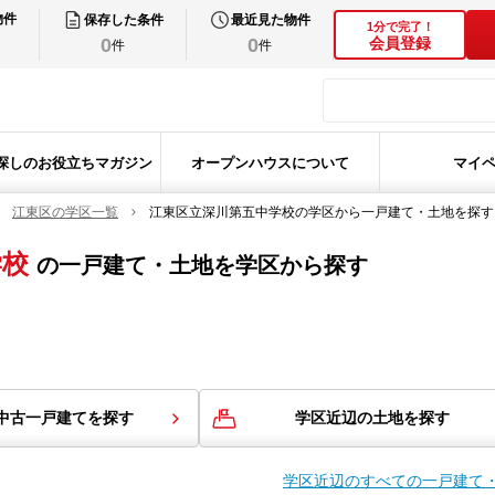
物件
保存した条件
最近見た物件
1分で完了！
0
0
会員登録
件
件
探しのお役立ちマガジン
オープンハウスについて
マイ
江東区の学区一覧
江東区立深川第五中学校の学区から一戸建て・土地を探す
学校
の
一戸建て・土地を学区から探す
中古一戸建てを探す
学区近辺の土地を探す
学区近辺のすべての一戸建て