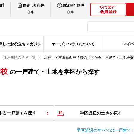
物件
保存した条件
最近見た物件
1分で完了！
0
0
会員登録
件
件
探しのお役立ちマガジン
オープンハウスについて
マイ
江戸川区の学区一覧
江戸川区立東葛西中学校の学区から一戸建て・土地を探
学校
の
一戸建て・土地を学区から探す
中古一戸建てを探す
学区近辺の土地を探す
学区近辺のすべての一戸建て