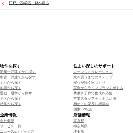
江戸川区/学区一覧へ戻る
物件を探す
住まい探しのサポート
新築一戸建てから探す
ローンシミュレーション
中古一戸建てから探す
家を買うまでのステップ
土地から探す
安心が続く家づくり
地図から探す
実例からライフプランを考える
通勤・通学から探す
共働き子育て世代を応援
学区から探す
営業スタッフを上手に活用
特集から探す
初めての家探し相談会
個別FP相談
企業情報
店舗情報
会社概要
東京都
サービス一覧
神奈川県
ニュース&トピックス
埼玉県