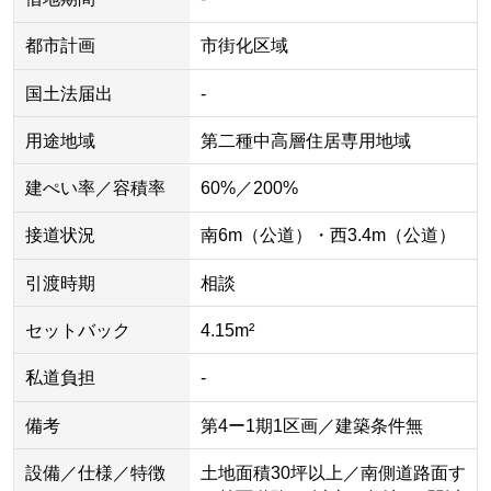
都市計画
市街化区域
国土法届出
-
用途地域
第二種中高層住居専用地域
建ぺい率／容積率
60%／200%
接道状況
南6m（公道）・西3.4m（公道）
引渡時期
相談
セットバック
4.15m²
私道負担
-
備考
第4ー1期1区画／建築条件無
設備／仕様／特徴
土地面積30坪以上／南側道路面す