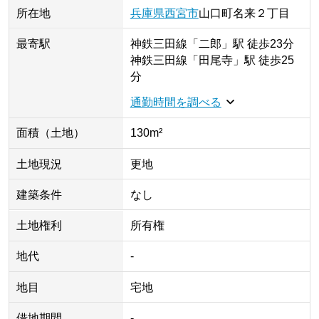
所在地
兵庫県
西宮市
山口町名来
２丁目
最寄駅
神鉄三田線
「
二郎
」
駅
徒歩23分
神鉄三田線
「
田尾寺
」
駅
徒歩25
分
通勤時間を調べる
面積（土地）
130m²
土地現況
更地
建築条件
なし
土地権利
所有権
地代
-
地目
宅地
借地期間
-