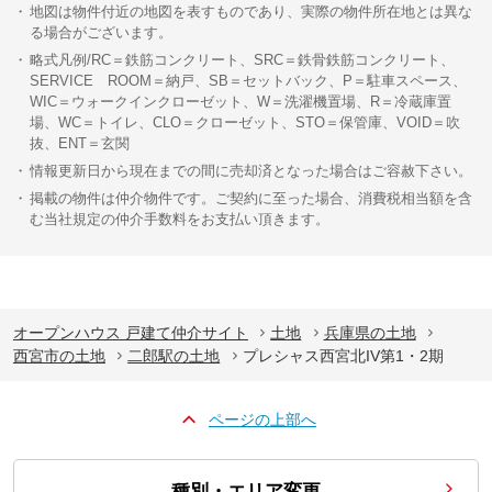
地図は物件付近の地図を表すものであり、実際の物件所在地とは異な
る場合がございます。
略式凡例/RC＝鉄筋コンクリート、SRC＝鉄骨鉄筋コンクリート、
SERVICE ROOM＝納戸、SB＝セットバック、P＝駐車スペース、
WIC＝ウォークインクローゼット、W＝洗濯機置場、R＝冷蔵庫置
場、WC＝トイレ、CLO＝クローゼット、STO＝保管庫、VOID＝吹
抜、ENT＝玄関
情報更新日から現在までの間に売却済となった場合はご容赦下さい。
掲載の物件は仲介物件です。ご契約に至った場合、消費税相当額を含
む当社規定の仲介手数料をお支払い頂きます。
オープンハウス 戸建て仲介サイト
土地
兵庫県の土地
西宮市の土地
二郎駅の土地
プレシャス西宮北IV第1・2期
ページの上部へ
種別・エリア変更