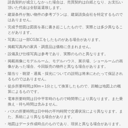
請負契約が成立しなかった場合は、売買契約は白紙となり、お支払い
頂いた代金は全額返還致します。
建築条件が無い物件の参考プランは、建築請負会社を特定するもので
はありません。
完成予想図は図面を基に書き起こしたもので、実際とは多少異なるこ
とがあります。
写真には一部CG加工をしたものがある場合があります。
掲載写真内の家具・調度品は価格に含まれません。
設備及び仕様写真は参考であり、実際のものと異なります。
掲載画像にモデルルーム、モデルハウス、展示場、ショールームの画
像があった場合、今回販売の物件と異なる場合があります。
陽当り・眺望・通風・採光についての説明は将来にわたって保証され
るものではありません。
徒歩所要時間は80m＝1分として換算したもので、距離は地図上の概
算によるものです。
電車所要時間は日中平常時のもので時間帯により異なります。また乗
換え・待ち時間は含みません。
バスの所要時間は日中時の平均時間で交通状況により異なります。ま
た、系統により異なる場合があります。
地図はデータ作成時点のものであり、現状と異なる場合があります。