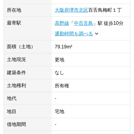
所在地
大阪府
堺市北区
百舌鳥梅町
１丁
最寄駅
高野線
「
中百舌鳥
」
駅
徒歩10分
通勤時間を調べる
面積（土地）
79.19m²
土地現況
更地
建築条件
なし
土地権利
所有権
地代
-
地目
宅地
借地期間
-