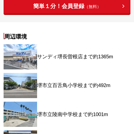
簡単１分！会員登録
（無料）
周辺環境
サンディ堺長曽根店まで約1365m
堺市立百舌鳥小学校まで約492m
堺市立陵南中学校まで約1001m