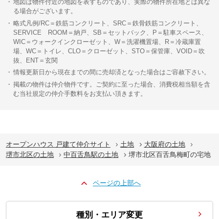
地図は物件付近の地図を表すものであり、実際の物件所在地とは異な
る場合がございます。
略式凡例/RC＝鉄筋コンクリート、SRC＝鉄骨鉄筋コンクリート、
SERVICE ROOM＝納戸、SB＝セットバック、P＝駐車スペース、
WIC＝ウォークインクローゼット、W＝洗濯機置場、R＝冷蔵庫置
場、WC＝トイレ、CLO＝クローゼット、STO＝保管庫、VOID＝吹
抜、ENT＝玄関
情報更新日から現在までの間に売却済となった場合はご容赦下さい。
掲載の物件は仲介物件です。ご契約に至った場合、消費税相当額を含
む当社規定の仲介手数料をお支払い頂きます。
オープンハウス 戸建て仲介サイト
土地
大阪府の土地
堺市北区の土地
中百舌鳥駅の土地
堺市北区百舌鳥梅町の宅地
ページの上部へ
種別・エリア変更