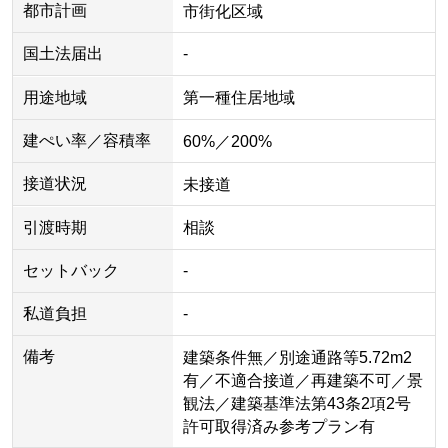
都市計画
市街化区域
国土法届出
-
用途地域
第一種住居地域
建ぺい率／容積率
60%／200%
接道状況
未接道
引渡時期
相談
セットバック
-
私道負担
-
備考
建築条件無／別途通路等5.72m2
有／不適合接道／再建築不可／景
観法／建築基準法第43条2項2号
許可取得済み参考プラン有