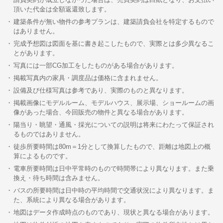
頂いた代金は全額返還致します。
建築条件が無い物件の参考プランは、建築請負会社を特定するもので
はありません。
完成予想図は図面を基に書き起こしたもので、実際とは多少異なるこ
とがあります。
写真には一部CG加工をしたものがある場合があります。
掲載写真内の家具・調度品は価格に含まれません。
設備及び仕様写真は参考であり、実際のものと異なります。
掲載画像にモデルルーム、モデルハウス、展示場、ショールームの画
像があった場合、今回販売の物件と異なる場合があります。
陽当り・眺望・通風・採光についての説明は将来にわたって保証され
るものではありません。
徒歩所要時間は80m＝1分として換算したもので、距離は地図上の概
算によるものです。
電車所要時間は日中平常時のもので時間帯により異なります。また乗
換え・待ち時間は含みません。
バスの所要時間は日中時の平均時間で交通状況により異なります。ま
た、系統により異なる場合があります。
地図はデータ作成時点のものであり、現状と異なる場合があります。