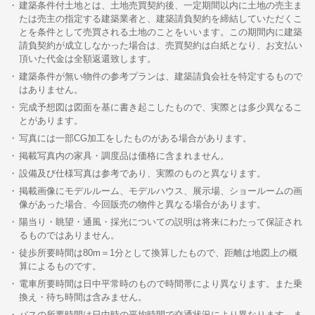
建築条件付土地とは、土地売買契約後、一定期間以内に土地の売主ま
たは売主の指定する建築業者と、建築請負契約を締結していただくこ
とを条件として売買される土地のことをいいます。この期間内に建築
請負契約が成立しなかった場合は、売買契約は白紙となり、お支払い
頂いた代金は全額返還致します。
建築条件が無い物件の参考プランは、建築請負会社を特定するもので
はありません。
完成予想図は図面を基に書き起こしたもので、実際とは多少異なるこ
とがあります。
写真には一部CG加工をしたものがある場合があります。
掲載写真内の家具・調度品は価格に含まれません。
設備及び仕様写真は参考であり、実際のものと異なります。
掲載画像にモデルルーム、モデルハウス、展示場、ショールームの画
像があった場合、今回販売の物件と異なる場合があります。
陽当り・眺望・通風・採光についての説明は将来にわたって保証され
るものではありません。
徒歩所要時間は80m＝1分として換算したもので、距離は地図上の概
算によるものです。
電車所要時間は日中平常時のもので時間帯により異なります。また乗
換え・待ち時間は含みません。
バスの所要時間は日中時の平均時間で交通状況により異なります。ま