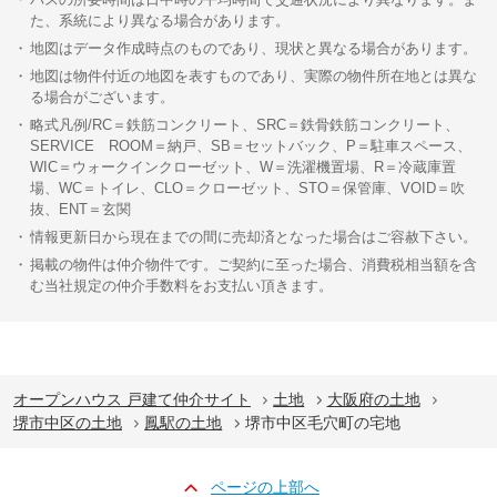
た、系統により異なる場合があります。
地図はデータ作成時点のものであり、現状と異なる場合があります。
地図は物件付近の地図を表すものであり、実際の物件所在地とは異な
る場合がございます。
略式凡例/RC＝鉄筋コンクリート、SRC＝鉄骨鉄筋コンクリート、
SERVICE ROOM＝納戸、SB＝セットバック、P＝駐車スペース、
WIC＝ウォークインクローゼット、W＝洗濯機置場、R＝冷蔵庫置
場、WC＝トイレ、CLO＝クローゼット、STO＝保管庫、VOID＝吹
抜、ENT＝玄関
情報更新日から現在までの間に売却済となった場合はご容赦下さい。
掲載の物件は仲介物件です。ご契約に至った場合、消費税相当額を含
む当社規定の仲介手数料をお支払い頂きます。
オープンハウス 戸建て仲介サイト
土地
大阪府の土地
堺市中区の土地
鳳駅の土地
堺市中区毛穴町の宅地
ページの上部へ