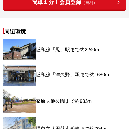
簡単１分！会員登録
（無料）
周辺環境
阪和線「鳳」駅まで約2240m
阪和線「津久野」駅まで約1680m
家原大池公園まで約933m
堺市立八田荘小学校まで約794m