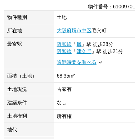
物件番号
：
61009701
物件種別
土地
所在地
大阪府
堺市中区
毛穴町
最寄駅
阪和線
「
鳳
」
駅
徒歩28分
阪和線
「
津久野
」
駅
徒歩21分
通勤時間を調べる
面積（土地）
68.35m²
土地現況
古家有
建築条件
なし
土地権利
所有権
地代
-