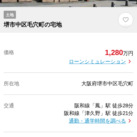
土地
♡
堺市中区毛穴町の宅地
1,280
価格
万円
ローンシミュレーション
所在地
大阪府堺市中区毛穴町
交通
阪和線「鳳」駅
徒歩28分
阪和線「津久野」駅
徒歩21分
通勤・通学時間を調べる