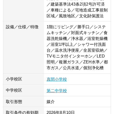
／建築基準法43条2項2号許可済
／車種による／宅地造成工事規制
区域／風致地区／文化財保護法
設備／仕様／特徴
1階にリビング／勝手口／システ
ムキッチン／対面式キッチン／食
器洗乾燥機／浄水器／浴室乾燥機
／浴室1坪以上／シャワー付洗面
台／温水洗浄便座／全居室収納／
TVモニタ付インターホン／LED
照明／複層ガラス／ZEH水準／都
市ガス／公共水道／個別浄化槽
小学校区
真間小学校
中学校区
第二中学校
取引形態
媒介
取引条件の有効期
2026年8月10日