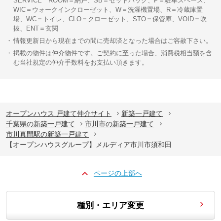
SERVICE ROOM＝納戸、SB＝セットバック、P＝駐車スペース、
WIC＝ウォークインクローゼット、W＝洗濯機置場、R＝冷蔵庫置
場、WC＝トイレ、CLO＝クローゼット、STO＝保管庫、VOID＝吹
抜、ENT＝玄関
情報更新日から現在までの間に売却済となった場合はご容赦下さい。
掲載の物件は仲介物件です。ご契約に至った場合、消費税相当額を含
む当社規定の仲介手数料をお支払い頂きます。
オープンハウス 戸建て仲介サイト
新築一戸建て
千葉県の新築一戸建て
市川市の新築一戸建て
市川真間駅の新築一戸建て
【オープンハウスグループ】メルディア市川市須和田
ページの上部へ
種別・エリア変更