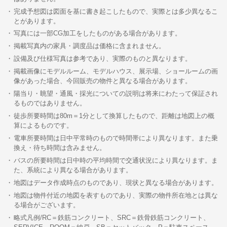
完成予想図は図面を基に書き起こしたもので、実際とは多少異なるこ
とがあります。
写真には一部CG加工をしたものがある場合があります。
掲載写真内の家具・調度品は価格に含まれません。
設備及び仕様写真は参考であり、実際のものと異なります。
掲載画像にモデルルーム、モデルハウス、展示場、ショールームの画
像があった場合、今回販売の物件と異なる場合があります。
陽当り・眺望・通風・採光についての説明は将来にわたって保証され
るものではありません。
徒歩所要時間は80m＝1分として換算したもので、距離は地図上の概
算によるものです。
電車所要時間は日中平常時のもので時間帯により異なります。また乗
換え・待ち時間は含みません。
バスの所要時間は日中時の平均時間で交通状況により異なります。ま
た、系統により異なる場合があります。
地図はデータ作成時点のものであり、現状と異なる場合があります。
地図は物件付近の地図を表すものであり、実際の物件所在地とは異な
る場合がございます。
略式凡例/RC＝鉄筋コンクリート、SRC＝鉄骨鉄筋コンクリート、