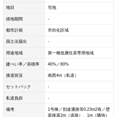
地目
宅地
借地期間
-
都市計画
市街化区域
国土法届出
-
用途地域
第一種低層住居専用地域
建ぺい率／容積率
40%／80%
接道状況
南西4m（私道）
セットバック
-
私道負担
-
備考
1号棟／別途通路等0.23m2有／壁
面後退2m（道路）、1m（隣地）