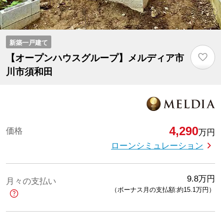
新築一戸建て
♡
【オープンハウスグループ】メルディア市
川市須和田
4,290
価格
万円
ローンシミュレーション
9.8
万円
月々の支払い
（ボーナス月の支払額:約15.1
万円
）