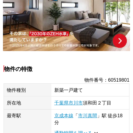
物件の特徴
物件番号
：
60519801
物件種別
新築一戸建て
所在地
千葉県
市川市
須和田
２丁目
最寄駅
京成本線
「
市川真間
」
駅
徒歩18
分