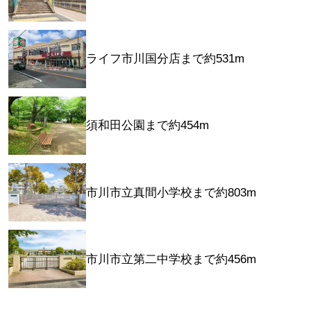
ライフ市川国分店まで約531m
須和田公園まで約454m
市川市立真間小学校まで約803m
市川市立第二中学校まで約456m