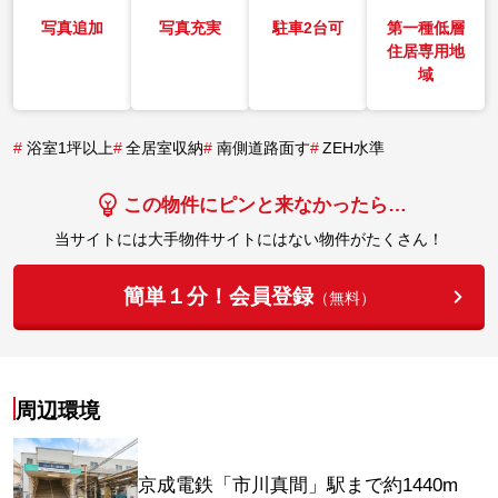
写真追加
写真充実
駐車2台可
第一種低層
住居専用地
域
#
浴室1坪以上
#
全居室収納
#
南側道路面す
#
ZEH水準
この物件にピンと来なかったら…
当サイトには大手物件サイトにはない物件がたくさん！
簡単１分！会員登録
（無料）
周辺環境
京成電鉄「市川真間」駅まで約1440m