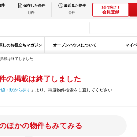
物件
保存した条件
最近見た物件
1分で完了！
0
0
会員登録
件
件
探しのお役立ちマガジン
オープンハウスについて
マイ
掲載は終了しました
件の掲載は終了しました
沿線・駅から探す
」
より、再度物件検索をし直してください
のほかの物件もみてみる