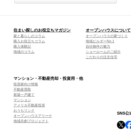
住まい探しのお役立ちマガジン
オープンハウスについて
家と暮らしのコラム
オープンハウスの家づくり
購入お役立ちコラム
地域ビルダーNo.1
購入体験記
自社物件の魅力
地域のコラム
ショールームのご紹介
こだわりの注文住宅
マンション・不動産売却・投資用・他
投資家向け情報
不動産買取
新築一戸建て
マンション
アメリカ不動産投資
おうちリンク
SNS
オープンハウスアリーナ
地域共創プロジェクト