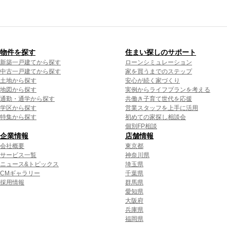
物件を探す
住まい探しのサポート
新築一戸建てから探す
ローンシミュレーション
中古一戸建てから探す
家を買うまでのステップ
土地から探す
安心が続く家づくり
地図から探す
実例からライフプランを考える
通勤・通学から探す
共働き子育て世代を応援
学区から探す
営業スタッフを上手に活用
特集から探す
初めての家探し相談会
個別FP相談
企業情報
店舗情報
会社概要
東京都
サービス一覧
神奈川県
ニュース&トピックス
埼玉県
CMギャラリー
千葉県
採用情報
群馬県
愛知県
大阪府
兵庫県
福岡県