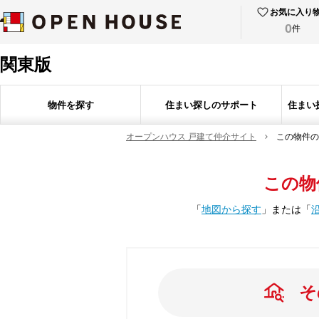
お気に入り
0
件
関東版
物件を探す
住まい探しのサポート
住まい
オープンハウス 戸建て仲介サイト
この物件の
この物
「
地図から探す
」
または
「
そ