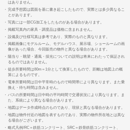
はありません。
完成予想図は図面を基に書き起こしたもので、実際とは多少異なるこ
とがあります。
写真には一部CG加工をしたものがある場合があります。
掲載写真内の家具・調度品は価格に含まれません。
設備及び仕様写真は参考であり、実際のものと異なります。
掲載画像にモデルルーム、モデルハウス、展示場、ショールームの画
像があった場合、今回販売の物件と異なる場合があります。
陽当り・眺望・通風・採光についての説明は将来にわたって保証され
るものではありません。
徒歩所要時間は80m＝1分として換算したもので、距離は地図上の概
算によるものです。
電車所要時間は日中平常時のもので時間帯により異なります。また乗
換え・待ち時間は含みません。
バスの所要時間は日中時の平均時間で交通状況により異なります。ま
た、系統により異なる場合があります。
地図はデータ作成時点のものであり、現状と異なる場合があります。
地図は物件付近の地図を表すものであり、実際の物件所在地とは異な
る場合がございます。
略式凡例/RC＝鉄筋コンクリート、SRC＝鉄骨鉄筋コンクリート、