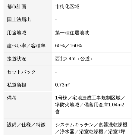
都市計画
市街化区域
国土法届出
-
用途地域
第一種住居地域
建ぺい率／容積率
60%／160%
接道状況
西北3.4m（公道）
セットバック
-
私道負担
0.73m²
備考
1号棟／宅地造成工事規制区域／
準防火地域／備蓄用倉庫1.04m2
含
設備／仕様／特徴
システムキッチン／食器洗乾燥機
／浄水器／浴室乾燥機／浴室1坪