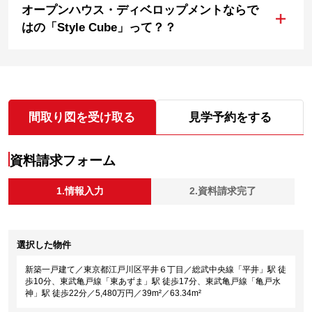
オープンハウス・ディベロップメントならで
+
はの「Style Cube」って？？
間取り図を受け取る
見学予約をする
資料請求フォーム
1.情報入力
2.資料請求完了
選択した物件
新築一戸建て／東京都江戸川区平井６丁目／総武中央線「平井」駅 徒
歩10分、東武亀戸線「東あずま」駅 徒歩17分、東武亀戸線「亀戸水
神」駅 徒歩22分／5,480万円／39m²／63.34m²