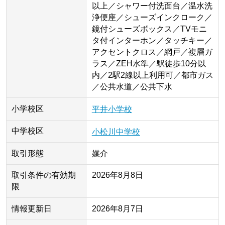
以上／シャワー付洗面台／温水洗
浄便座／シューズインクローク／
鏡付シューズボックス／TVモニ
タ付インターホン／タッチキー／
アクセントクロス／網戸／複層ガ
ラス／ZEH水準／駅徒歩10分以
内／2駅2線以上利用可／都市ガス
／公共水道／公共下水
小学校区
平井小学校
中学校区
小松川中学校
取引形態
媒介
取引条件の有効期
2026年8月8日
限
情報更新日
2026年8月7日