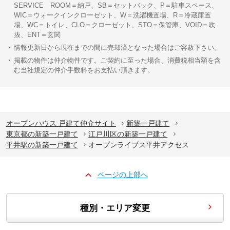
SERVICE ROOM＝納戸、SB＝セットバック、P＝駐車スペース、
WIC＝ウォークインクローゼット、W＝洗濯機置場、R＝冷蔵庫置
場、WC＝トイレ、CLO＝クローゼット、STO＝保管庫、VOID＝吹
抜、ENT＝玄関
情報更新日から現在までの間に売却済となった場合はご容赦下さい。
掲載の物件は仲介物件です。ご契約に至った場合、消費税相当額を含
む当社規定の仲介手数料をお支払い頂きます。
オープンハウス 戸建て仲介サイト
新築一戸建て
東京都の新築一戸建て
江戸川区の新築一戸建て
平井駅の新築一戸建て
オープンライブス平井アクセス
ページの上部へ
種別・エリア変更