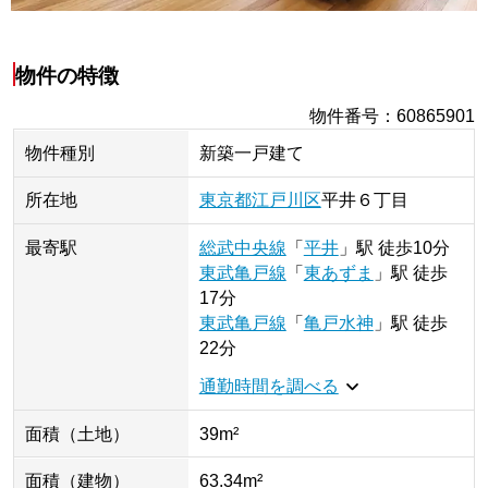
物件の特徴
物件番号
：
60865901
物件種別
新築一戸建て
所在地
東京都
江戸川区
平井
６丁目
最寄駅
総武中央線
「
平井
」
駅
徒歩10分
東武亀戸線
「
東あずま
」
駅
徒歩
17分
東武亀戸線
「
亀戸水神
」
駅
徒歩
22分
通勤時間を調べる
面積（土地）
39m²
面積（建物）
63.34m²