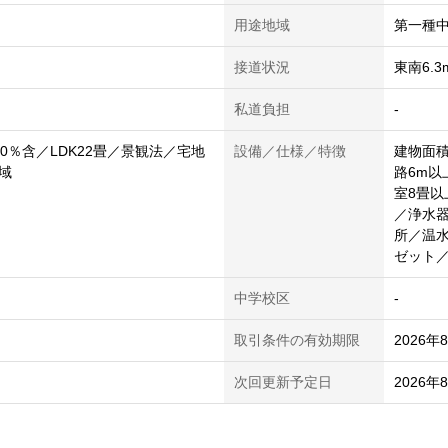
用途地域
第一種
接道状況
東南6.
私道負担
-
0％含／LDK22畳／景観法／宅地
設備／仕様／特徴
建物面積
域
路6m以
室8畳
／浄水器
所／温
ゼット
中学校区
-
取引条件の有効期限
2026年
次回更新予定日
2026年