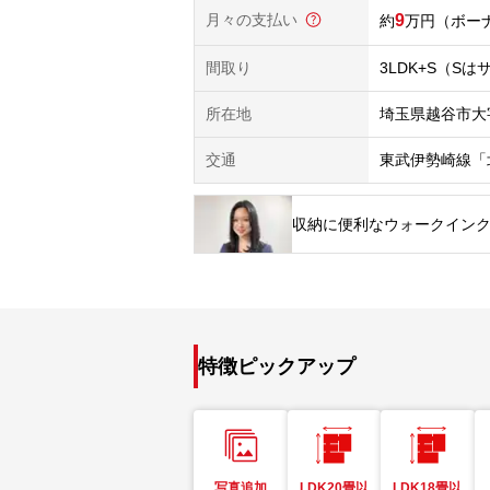
月々の支払い
9
万円
（ボーナ
間取り
3LDK+S（S
所在地
埼玉県越谷市大
交通
東武伊勢崎線「
収納に便利なウォークインク
特徴ピックアップ
写真追加
LDK20畳以
LDK18畳以