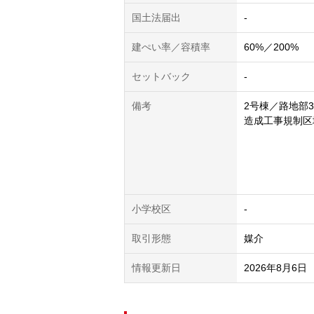
国土法届出
-
建ぺい率／容積率
60%／200%
セットバック
-
備考
2号棟／路地部3
造成工事規制区
小学校区
-
取引形態
媒介
情報更新日
2026年8月6日