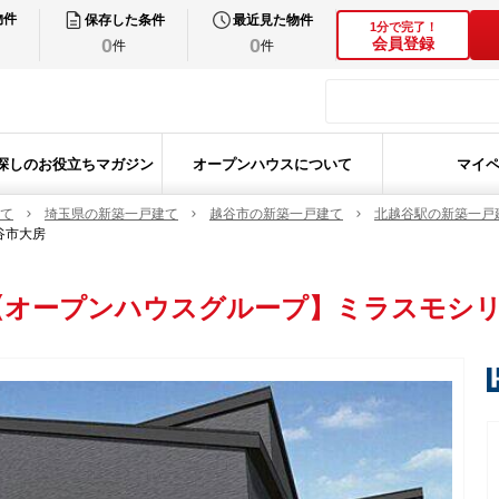
物件
保存した条件
最近見た物件
1分で完了！
0
0
会員登録
件
件
探しのお役立ちマガジン
オープンハウスについて
マイ
て
埼玉県の新築一戸建て
越谷市の新築一戸建て
北越谷駅の新築一戸
谷市大房
【オープンハウスグループ】ミラスモシリ