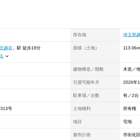
所在地
埼玉県
北越谷
」
駅
徒歩18分
面積（土地）
113.06m
る
建物構造／階数
木造／地
引渡可能年月
2026年
駐車場／台数
有／2台
0313号
土地権利
所有権
地目
宅地
都市計画
市街化