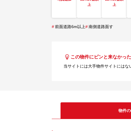
上
上
#
前面道路6m以上
#
南側道路面す
この物件にピンと来なかっ
当サイトには大手物件サイトにはな
物件の