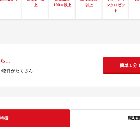
上
100㎡以上
以上
ンクロゼッ
ト
たら…
簡単１分
い物件がたくさん！
特徴
周辺