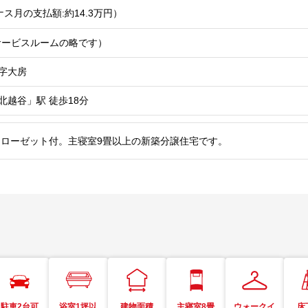
ス月の支払額:約14.3
万円
）
はサービスルームの略です）
字大房
北越谷」駅
徒歩18分
ローゼット付。主寝室9畳以上の新築分譲住宅です。
駐車2台可
浴室1坪以
建物面積
主寝室8畳
ウォークイ
床