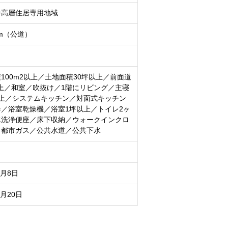
中高層住居専用地域
3m（公道）
100m2以上／土地面積30坪以上／前面道
上／和室／吹抜け／1階にリビング／主寝
以上／システムキッチン／対面式キッチン
／浴室乾燥機／浴室1坪以上／トイレ2ヶ
水洗浄便座／床下収納／ウォークインクロ
／都市ガス／公共水道／公共下水
8月8日
8月20日