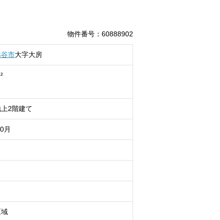
物件番号
：
60888902
越谷市
大字大房
²
上2階建て
10月
区域