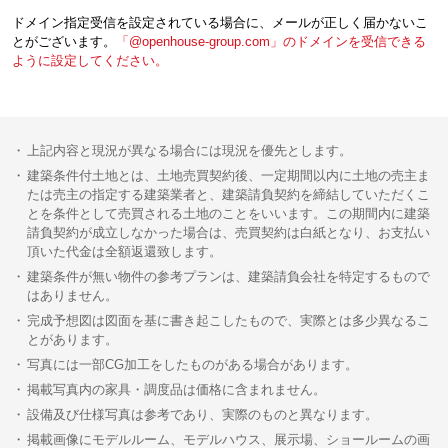
ドメイン指定受信を設定されている場合に、メールが正しく届かないこ
とがございます。
「@openhouse-group.com」のドメインを受信できる
ように設定してください。
上記内容と現況が異なる場合には現況を優先とします。
建築条件付土地とは、土地売買契約後、一定期間以内に土地の売主ま
たは売主の指定する建築業者と、建築請負契約を締結していただくこ
とを条件として売買される土地のことをいいます。この期間内に建築
請負契約が成立しなかった場合は、売買契約は白紙となり、お支払い
頂いた代金は全額返還致します。
建築条件が無い物件の参考プランは、建築請負会社を特定するもので
はありません。
完成予想図は図面を基に書き起こしたもので、実際とは多少異なるこ
とがあります。
写真には一部CG加工をしたものがある場合があります。
掲載写真内の家具・調度品は価格に含まれません。
設備及び仕様写真は参考であり、実際のものと異なります。
掲載画像にモデルルーム、モデルハウス、展示場、ショールームの画