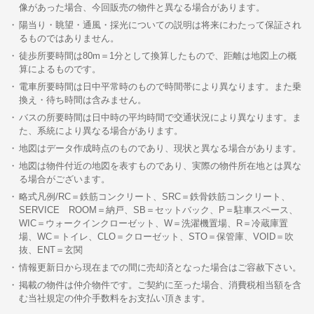
像があった場合、今回販売の物件と異なる場合があります。
陽当り・眺望・通風・採光についての説明は将来にわたって保証され
るものではありません。
徒歩所要時間は80m＝1分として換算したもので、距離は地図上の概
算によるものです。
電車所要時間は日中平常時のもので時間帯により異なります。また乗
換え・待ち時間は含みません。
バスの所要時間は日中時の平均時間で交通状況により異なります。ま
た、系統により異なる場合があります。
地図はデータ作成時点のものであり、現状と異なる場合があります。
地図は物件付近の地図を表すものであり、実際の物件所在地とは異な
る場合がございます。
略式凡例/RC＝鉄筋コンクリート、SRC＝鉄骨鉄筋コンクリート、
SERVICE ROOM＝納戸、SB＝セットバック、P＝駐車スペース、
WIC＝ウォークインクローゼット、W＝洗濯機置場、R＝冷蔵庫置
場、WC＝トイレ、CLO＝クローゼット、STO＝保管庫、VOID＝吹
抜、ENT＝玄関
情報更新日から現在までの間に売却済となった場合はご容赦下さい。
掲載の物件は仲介物件です。ご契約に至った場合、消費税相当額を含
む当社規定の仲介手数料をお支払い頂きます。