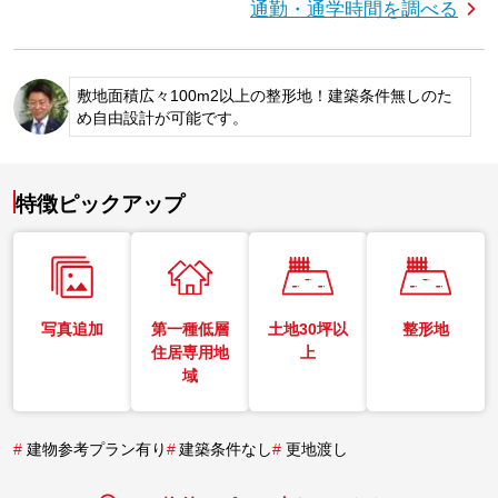
通勤・通学時間を調べる
敷地面積広々100m2以上の整形地！建築条件無しのた
め自由設計が可能です。
特徴ピックアップ
写真追加
第一種低層
土地30坪以
整形地
住居専用地
上
域
#
建物参考プラン有り
#
建築条件なし
#
更地渡し