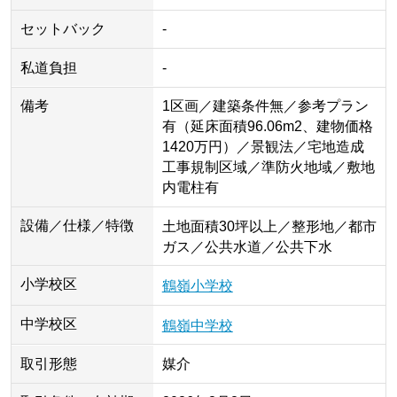
セットバック
-
私道負担
-
備考
1区画／建築条件無／参考プラン
有（延床面積96.06m2、建物価格
1420万円）／景観法／宅地造成
工事規制区域／準防火地域／敷地
内電柱有
設備／仕様／特徴
土地面積30坪以上／整形地／都市
ガス／公共水道／公共下水
小学校区
鶴嶺小学校
中学校区
鶴嶺中学校
取引形態
媒介