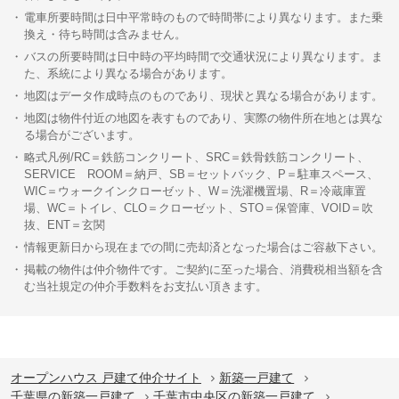
電車所要時間は日中平常時のもので時間帯により異なります。また乗
換え・待ち時間は含みません。
バスの所要時間は日中時の平均時間で交通状況により異なります。ま
た、系統により異なる場合があります。
地図はデータ作成時点のものであり、現状と異なる場合があります。
地図は物件付近の地図を表すものであり、実際の物件所在地とは異な
る場合がございます。
略式凡例/RC＝鉄筋コンクリート、SRC＝鉄骨鉄筋コンクリート、
SERVICE ROOM＝納戸、SB＝セットバック、P＝駐車スペース、
WIC＝ウォークインクローゼット、W＝洗濯機置場、R＝冷蔵庫置
場、WC＝トイレ、CLO＝クローゼット、STO＝保管庫、VOID＝吹
抜、ENT＝玄関
情報更新日から現在までの間に売却済となった場合はご容赦下さい。
掲載の物件は仲介物件です。ご契約に至った場合、消費税相当額を含
む当社規定の仲介手数料をお支払い頂きます。
オープンハウス 戸建て仲介サイト
新築一戸建て
千葉県の新築一戸建て
千葉市中央区の新築一戸建て