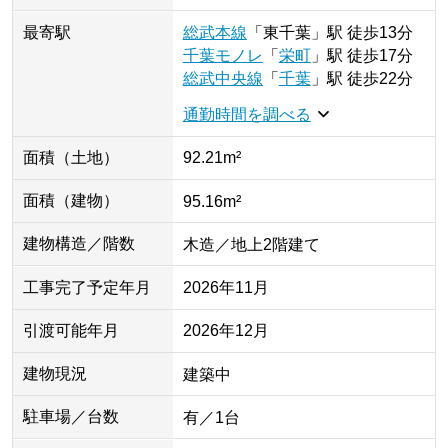
最寄駅
総武本線
「
東千葉
」
駅
徒歩13分
千葉モノレ
「
栄町
」
駅
徒歩17分
総武中央線
「
千葉
」
駅
徒歩22分
通勤時間を調べる
面積（土地）
92.21m²
面積（建物）
95.16m²
建物構造／階数
木造／地上2階建て
工事完了予定年月
2026年11月
引渡可能年月
2026年12月
建物現況
建築中
駐車場／台数
有／1台