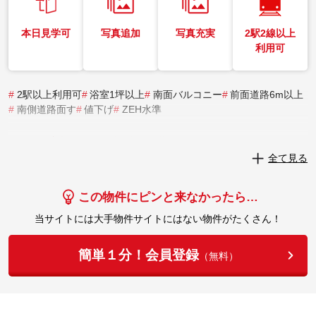
本日見学可
写真追加
写真充実
2駅2線以上
利用可
#
2駅以上利用可
#
浴室1坪以上
#
南面バルコニー
#
前面道路6m以上
#
南側道路面す
#
値下げ
#
ZEH水準
実際にこの物件を見学してみませんか？
全て見る
実際に見学してみる
この物件にピンと来なかったら…
当サイトには大手物件サイトにはない物件がたくさん！
簡単１分！会員登録
（無料）