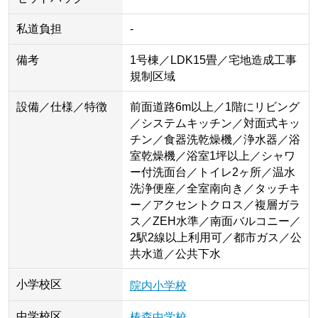
私道負担
-
備考
1号棟／LDK15畳／宅地造成工事
規制区域
設備／仕様／特徴
前面道路6m以上／1階にリビング
／システムキッチン／対面式キッ
チン／食器洗乾燥機／浄水器／浴
室乾燥機／浴室1坪以上／シャワ
ー付洗面台／トイレ2ヶ所／温水
洗浄便座／全室南向き／タッチキ
ー／アクセントクロス／複層ガラ
ス／ZEH水準／南面バルコニー／
2駅2線以上利用可／都市ガス／公
共水道／公共下水
小学校区
院内小学校
中学校区
椿森中学校