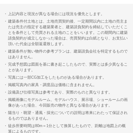
上記内容と現況が異なる場合には現況を優先とします。
建築条件付土地とは、土地売買契約後、一定期間以内に土地の売主ま
たは売主の指定する建築業者と、建築請負契約を締結していただくこ
とを条件として売買される土地のことをいいます。この期間内に建築
請負契約が成立しなかった場合は、売買契約は白紙となり、お支払い
頂いた代金は全額返還致します。
建築条件が無い物件の参考プランは、建築請負会社を特定するもので
はありません。
完成予想図は図面を基に書き起こしたもので、実際とは多少異なるこ
とがあります。
写真には一部CG加工をしたものがある場合があります。
掲載写真内の家具・調度品は価格に含まれません。
設備及び仕様写真は参考であり、実際のものと異なります。
掲載画像にモデルルーム、モデルハウス、展示場、ショールームの画
像があった場合、今回販売の物件と異なる場合があります。
陽当り・眺望・通風・採光についての説明は将来にわたって保証され
るものではありません。
徒歩所要時間は80m＝1分として換算したもので、距離は地図上の概
算によるものです。