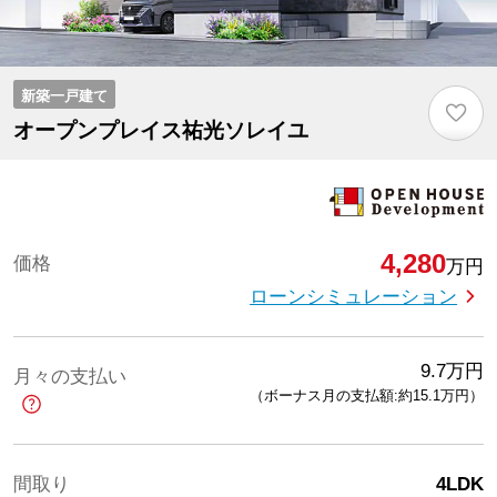
新築一戸建て
♡
オープンプレイス祐光ソレイユ
4,280
価格
万円
ローンシミュレーション
9.7
万円
月々の支払い
（ボーナス月の支払額:約15.1
万円
）
間取り
4LDK