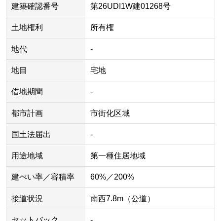
建築確認番号
第26UDI1W建01268号
土地権利
所有権
地代
-
地目
宅地
借地期間
-
都市計画
市街化区域
国土法届出
-
用途地域
第一種住居地域
建ぺい率／容積率
60%／200%
接道状況
南西7.8m（公道）
セットバック
-