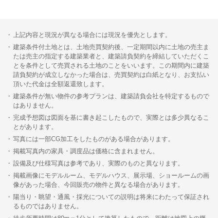
上記内容と現況が異なる場合には現況を優先とします。
建築条件付土地とは、土地売買契約後、一定期間以内に土地の売主ま
たは売主の指定する建築業者と、建築請負契約を締結していただくこ
とを条件として売買される土地のことをいいます。この期間内に建築
請負契約が成立しなかった場合は、売買契約は白紙となり、お支払い
頂いた代金は全額返還致します。
建築条件が無い物件の参考プランは、建築請負会社を特定するもので
はありません。
完成予想図は図面を基に書き起こしたもので、実際とは多少異なるこ
とがあります。
写真には一部CG加工をしたものがある場合があります。
掲載写真内の家具・調度品は価格に含まれません。
設備及び仕様写真は参考であり、実際のものと異なります。
掲載画像にモデルルーム、モデルハウス、展示場、ショールームの画
像があった場合、今回販売の物件と異なる場合があります。
陽当り・眺望・通風・採光についての説明は将来にわたって保証され
るものではありません。