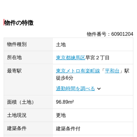
物件の特徴
物件番号
：
60901204
物件種別
土地
所在地
東京都
練馬区
早宮
２丁目
最寄駅
東京メトロ有楽町線
「
平和台
」
駅
徒歩6分
通勤時間を調べる
面積（土地）
96.89m²
土地現況
更地
建築条件
建築条件付