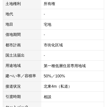
土地権利
所有権
地代
-
地目
宅地
借地期間
-
都市計画
市街化区域
国土法届出
-
用途地域
第一種低層住居専用地域
建ぺい率／容積率
50%／100%
接道状況
北東4m（私道）
引渡時期
相談