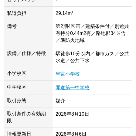
セットバック
-
私道負担
29.14m²
備考
第2期4区画／建築条件付／別途共
有持分0.44m2有／路地部34％含
／準防火地域
設備／仕様／特徴
駅徒歩10分以内／都市ガス／公共
水道／公共下水
小学校区
早宮小学校
中学校区
開進第一中学校
取引形態
媒介
取引条件の有効期
2026年8月10日
限
情報更新日
2026年8月6日