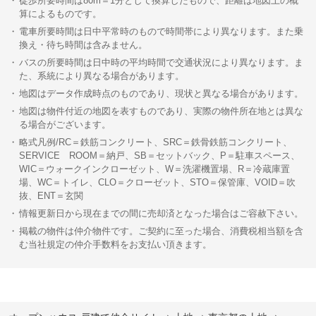
徒歩所要時間は80m＝1分として換算したもので、距離は地図上の概
算によるものです。
電車所要時間は日中平常時のもので時間帯により異なります。また乗
換え・待ち時間は含みません。
バスの所要時間は日中時の平均時間で交通状況により異なります。ま
た、系統により異なる場合があります。
地図はデータ作成時点のものであり、現状と異なる場合があります。
地図は物件付近の地図を表すものであり、実際の物件所在地とは異な
る場合がございます。
略式凡例/RC＝鉄筋コンクリート、SRC＝鉄骨鉄筋コンクリート、
SERVICE ROOM＝納戸、SB＝セットバック、P＝駐車スペース、
WIC＝ウォークインクローゼット、W＝洗濯機置場、R＝冷蔵庫置
場、WC＝トイレ、CLO＝クローゼット、STO＝保管庫、VOID＝吹
抜、ENT＝玄関
情報更新日から現在までの間に売却済となった場合はご容赦下さい。
掲載の物件は仲介物件です。ご契約に至った場合、消費税相当額を含
む当社規定の仲介手数料をお支払い頂きます。