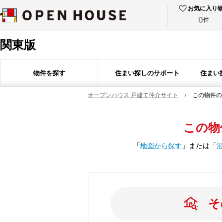
お気に入り
0
件
関東版
物件を探す
住まい探しのサポート
住まい
オープンハウス 戸建て仲介サイト
この物件の
この物
「
地図から探す
」
または
「
そ