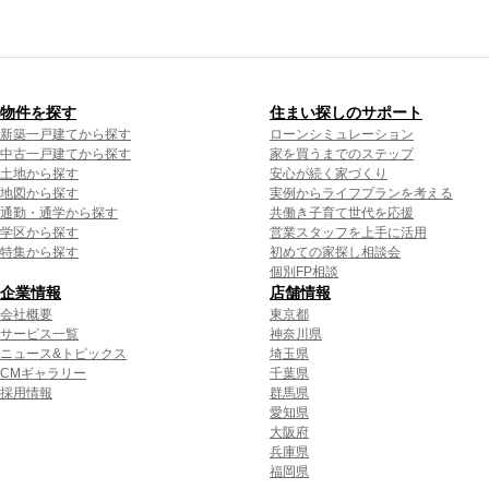
物件を探す
住まい探しのサポート
新築一戸建てから探す
ローンシミュレーション
中古一戸建てから探す
家を買うまでのステップ
土地から探す
安心が続く家づくり
地図から探す
実例からライフプランを考える
通勤・通学から探す
共働き子育て世代を応援
学区から探す
営業スタッフを上手に活用
特集から探す
初めての家探し相談会
個別FP相談
企業情報
店舗情報
会社概要
東京都
サービス一覧
神奈川県
ニュース&トピックス
埼玉県
CMギャラリー
千葉県
採用情報
群馬県
愛知県
大阪府
兵庫県
福岡県