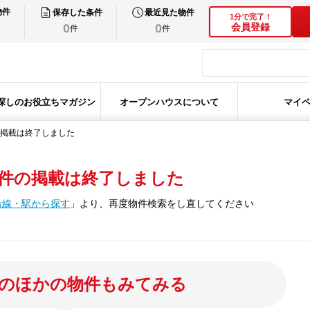
物件
保存した条件
最近見た物件
1分で完了！
0
0
会員登録
件
件
探しのお役立ちマガジン
オープンハウスについて
マイ
掲載は終了しました
件の掲載は終了しました
沿線・駅から探す
」
より、再度物件検索をし直してください
のほかの物件もみてみる