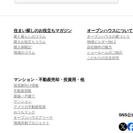
住まい探しのお役立ちマガジン
オープンハウスについて
家と暮らしのコラム
オープンハウスの家づくり
購入お役立ちコラム
地域ビルダーNo.1
購入体験記
自社物件の魅力
地域のコラム
ショールームのご紹介
こだわりの注文住宅
マンション・不動産売却・投資用・他
投資家向け情報
不動産買取
新築一戸建て
マンション
アメリカ不動産投資
おうちリンク
SNS
オープンハウスアリーナ
地域共創プロジェクト