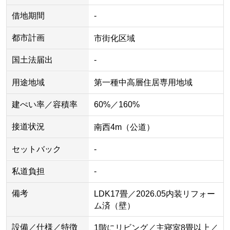
借地期間
-
都市計画
市街化区域
国土法届出
-
用途地域
第一種中高層住居専用地域
建ぺい率／容積率
60%／160%
接道状況
南西4m（公道）
セットバック
-
私道負担
-
備考
LDK17畳／2026.05内装リフォー
ム済（壁）
設備／仕様／特徴
1階にリビング／主寝室8畳以上／