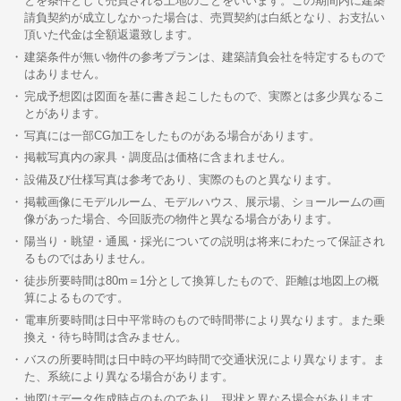
とを条件として売買される土地のことをいいます。この期間内に建築
請負契約が成立しなかった場合は、売買契約は白紙となり、お支払い
頂いた代金は全額返還致します。
建築条件が無い物件の参考プランは、建築請負会社を特定するもので
はありません。
完成予想図は図面を基に書き起こしたもので、実際とは多少異なるこ
とがあります。
写真には一部CG加工をしたものがある場合があります。
掲載写真内の家具・調度品は価格に含まれません。
設備及び仕様写真は参考であり、実際のものと異なります。
掲載画像にモデルルーム、モデルハウス、展示場、ショールームの画
像があった場合、今回販売の物件と異なる場合があります。
陽当り・眺望・通風・採光についての説明は将来にわたって保証され
るものではありません。
徒歩所要時間は80m＝1分として換算したもので、距離は地図上の概
算によるものです。
電車所要時間は日中平常時のもので時間帯により異なります。また乗
換え・待ち時間は含みません。
バスの所要時間は日中時の平均時間で交通状況により異なります。ま
た、系統により異なる場合があります。
地図はデータ作成時点のものであり、現状と異なる場合があります。