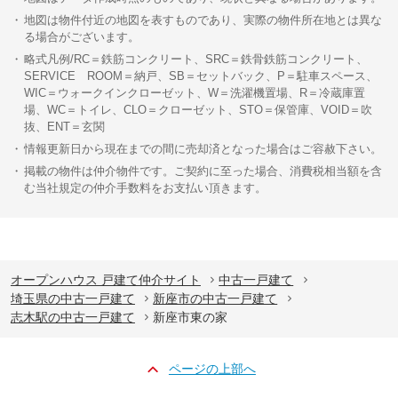
地図は物件付近の地図を表すものであり、実際の物件所在地とは異な
る場合がございます。
略式凡例/RC＝鉄筋コンクリート、SRC＝鉄骨鉄筋コンクリート、
SERVICE ROOM＝納戸、SB＝セットバック、P＝駐車スペース、
WIC＝ウォークインクローゼット、W＝洗濯機置場、R＝冷蔵庫置
場、WC＝トイレ、CLO＝クローゼット、STO＝保管庫、VOID＝吹
抜、ENT＝玄関
情報更新日から現在までの間に売却済となった場合はご容赦下さい。
掲載の物件は仲介物件です。ご契約に至った場合、消費税相当額を含
む当社規定の仲介手数料をお支払い頂きます。
オープンハウス 戸建て仲介サイト
中古一戸建て
埼玉県の中古一戸建て
新座市の中古一戸建て
志木駅の中古一戸建て
新座市東の家
ページの上部へ