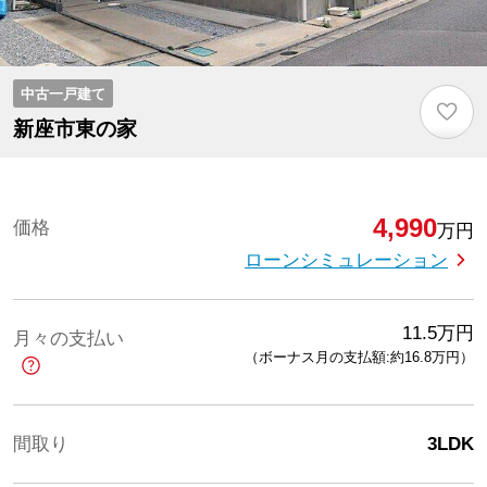
中古一戸建て
♡
新座市東の家
4,990
価格
万円
ローンシミュレーション
11.5
万円
月々の支払い
（ボーナス月の支払額:約16.8
万円
）
間取り
3LDK