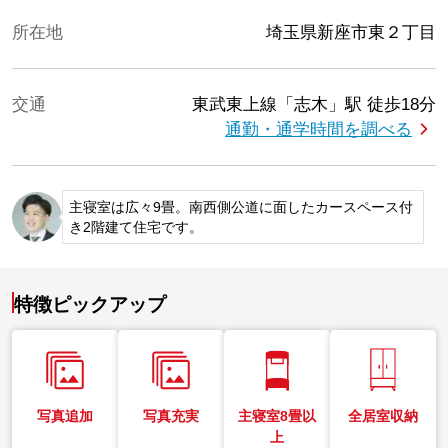
所在地
埼玉県新座市東２丁目
交通
東武東上線「志木」駅
徒歩18分
通勤・通学時間を調べる
主寝室は広々9畳。南西側公道に面したカースペース付
き2階建て住宅です。
特徴ピックアップ
写真追加
写真充実
主寝室8畳以
全居室収納
上