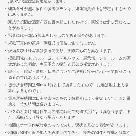
頂いた代金は全額返還致します。
建築条件が無い物件の参考プランは、建築請負会社を特定するもので
はありません。
完成予想図は図面を基に書き起こしたもので、実際とは多少異なるこ
とがあります。
写真には一部CG加工をしたものがある場合があります。
掲載写真内の家具・調度品は価格に含まれません。
設備及び仕様写真は参考であり、実際のものと異なります。
掲載画像にモデルルーム、モデルハウス、展示場、ショールームの画
像があった場合、今回販売の物件と異なる場合があります。
陽当り・眺望・通風・採光についての説明は将来にわたって保証され
るものではありません。
徒歩所要時間は80m＝1分として換算したもので、距離は地図上の概
算によるものです。
電車所要時間は日中平常時のもので時間帯により異なります。また乗
換え・待ち時間は含みません。
バスの所要時間は日中時の平均時間で交通状況により異なります。ま
た、系統により異なる場合があります。
地図はデータ作成時点のものであり、現状と異なる場合があります。
地図は物件付近の地図を表すものであり、実際の物件所在地とは異な