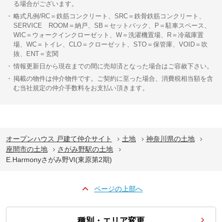
る場合がございます。
略式凡例/RC＝鉄筋コンクリート、SRC＝鉄骨鉄筋コンクリート、
SERVICE ROOM＝納戸、SB＝セットバック、P＝駐車スペース、
WIC＝ウォークインクローゼット、W＝洗濯機置場、R＝冷蔵庫置
場、WC＝トイレ、CLO＝クローゼット、STO＝保管庫、VOID＝吹
抜、ENT＝玄関
情報更新日から現在までの間に売却済となった場合はご容赦下さい。
掲載の物件は仲介物件です。ご契約に至った場合、消費税相当額を含
む当社規定の仲介手数料をお支払い頂きます。
オープンハウス 戸建て仲介サイト
土地
神奈川県の土地
座間市の土地
さがみ野駅の土地
E.Harmonyさがみ野VI(東原第2期)
ページの上部へ
種別・エリア変更