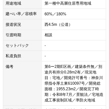
用途地域
第一種中高層住居専用地域
建ぺい率／容積率
60%／180%
接道状況
西4.5m（公道）
引渡時期
相談
セットバック
-
私道負担
-
備考
第6ー2期E区画／建築条件無／別
途共有持分0.28m2有／現況地
目：宅地／開発許可番号：神奈川
県指令厚土東610097号／開発総
面積：1955.23m2／開発完了時
期：令和8年7月／景観法／宅地造
成工事規制区域／準防火地域