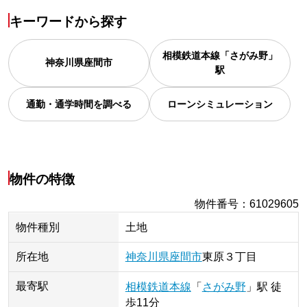
キーワードから探す
相模鉄道本線「さがみ野」
神奈川県
座間市
駅
通勤・通学時間を調べる
ローンシミュレーション
物件の特徴
物件番号
：
61029605
物件種別
土地
所在地
神奈川県
座間市
東原
３丁目
最寄駅
相模鉄道本線
「
さがみ野
」
駅
徒
歩11分