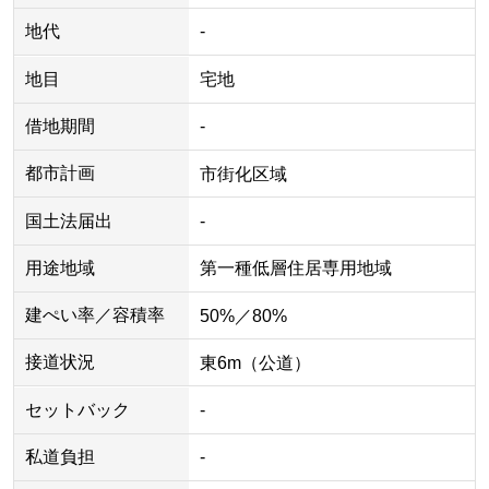
地代
-
地目
宅地
借地期間
-
都市計画
市街化区域
国土法届出
-
用途地域
第一種低層住居専用地域
建ぺい率／容積率
50%／80%
接道状況
東6m（公道）
セットバック
-
私道負担
-