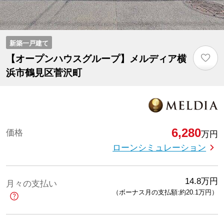
新築一戸建て
♡
【オープンハウスグループ】メルディア横
浜市鶴見区菅沢町
6,280
価格
万円
ローンシミュレーション
14.8
万円
月々の支払い
（ボーナス月の支払額:約20.1
万円
）