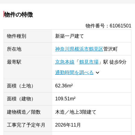
物件の特徴
物件番号
：
61061501
物件種別
新築一戸建て
所在地
神奈川県
横浜市鶴見区
菅沢町
最寄駅
京急本線
「
鶴見市場
」
駅
徒歩9分
通勤時間を調べる
面積（土地）
62.36m²
面積（建物）
109.51m²
建物構造／階数
木造／地上3階建て
工事完了予定年月
2026年11月