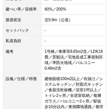
建ぺい率／容積率
60%／200%
接道状況
北5.9m（公道）
セットバック
-
私道負担
-
備考
1号棟／車庫等9.65m2含／LDK16
畳／景観法／宅地造成工事規制区
域／準防火地域／バルコニー
0.46m2含
設備／仕様／特徴
建物面積100m2以上／吹抜け／シ
ステムキッチン／対面式キッチン
／食器洗乾燥機／浴室1坪以上／
トイレ2ヶ所／全居室収納／複層
ガラス／バルコニー2ヶ所／駅徒
歩10分以内／東側隣地通路／都市