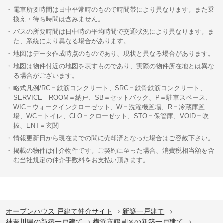
電車所要時間は日中平常時のもので時間帯により異なります。また乗
換え・待ち時間は含みません。
バスの所要時間は日中時の平均時間で交通状況により異なります。ま
た、系統により異なる場合があります。
地図はデータ作成時点のものであり、現状と異なる場合があります。
地図は物件付近の地図を表すものであり、実際の物件所在地とは異な
る場合がございます。
略式凡例/RC＝鉄筋コンクリート、SRC＝鉄骨鉄筋コンクリート、
SERVICE ROOM＝納戸、SB＝セットバック、P＝駐車スペース、
WIC＝ウォークインクローゼット、W＝洗濯機置場、R＝冷蔵庫置
場、WC＝トイレ、CLO＝クローゼット、STO＝保管庫、VOID＝吹
抜、ENT＝玄関
情報更新日から現在までの間に売却済となった場合はご容赦下さい。
掲載の物件は仲介物件です。ご契約に至った場合、消費税相当額を含
む当社規定の仲介手数料をお支払い頂きます。
オープンハウス 戸建て仲介サイト
新築一戸建て
神奈川県の新築一戸建て
横浜市鶴見区の新築一戸建て