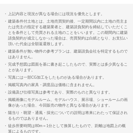
上記内容と現況が異なる場合には現況を優先とします。
建築条件付土地とは、土地売買契約後、一定期間以内に土地の売主ま
たは売主の指定する建築業者と、建築請負契約を締結していただくこ
とを条件として売買される土地のことをいいます。この期間内に建築
請負契約が成立しなかった場合は、売買契約は白紙となり、お支払い
頂いた代金は全額返還致します。
建築条件が無い物件の参考プランは、建築請負会社を特定するもので
はありません。
完成予想図は図面を基に書き起こしたもので、実際とは多少異なるこ
とがあります。
写真には一部CG加工をしたものがある場合があります。
掲載写真内の家具・調度品は価格に含まれません。
設備及び仕様写真は参考であり、実際のものと異なります。
掲載画像にモデルルーム、モデルハウス、展示場、ショールームの画
像があった場合、今回販売の物件と異なる場合があります。
陽当り・眺望・通風・採光についての説明は将来にわたって保証され
るものではありません。
徒歩所要時間は80m＝1分として換算したもので、距離は地図上の概
算によるものです。