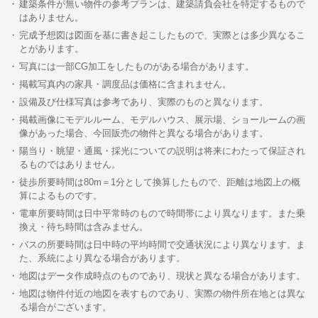
建築条件が無い物件の参考プランは、建築請負会社を特定するもので
はありません。
完成予想図は図面を基に書き起こしたもので、実際とは多少異なるこ
とがあります。
写真には一部CG加工をしたものがある場合があります。
掲載写真内の家具・調度品は価格に含まれません。
設備及び仕様写真は参考であり、実際のものと異なります。
掲載画像にモデルルーム、モデルハウス、展示場、ショールームの画
像があった場合、今回販売の物件と異なる場合があります。
陽当り・眺望・通風・採光についての説明は将来にわたって保証され
るものではありません。
徒歩所要時間は80m＝1分として換算したもので、距離は地図上の概
算によるものです。
電車所要時間は日中平常時のもので時間帯により異なります。また乗
換え・待ち時間は含みません。
バスの所要時間は日中時の平均時間で交通状況により異なります。ま
た、系統により異なる場合があります。
地図はデータ作成時点のものであり、現状と異なる場合があります。
地図は物件付近の地図を表すものであり、実際の物件所在地とは異な
る場合がございます。