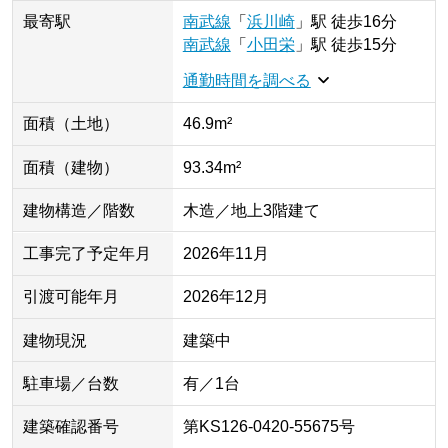
最寄駅
南武線
「
浜川崎
」
駅
徒歩16分
南武線
「
小田栄
」
駅
徒歩15分
通勤時間を調べる
面積（土地）
46.9m²
面積（建物）
93.34m²
建物構造／階数
木造／地上3階建て
工事完了予定年月
2026年11月
引渡可能年月
2026年12月
建物現況
建築中
駐車場／台数
有／1台
建築確認番号
第KS126-0420-55675号