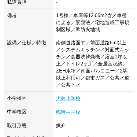
私道負担
-
備考
1号棟／車庫等12.66m2含／車種
による／景観法／宅地造成工事規
制区域／準防火地域
設備／仕様／特徴
南側道路面す／前面道路6m以上
／システムキッチン／対面式キッ
チン／食器洗乾燥機／浴室1坪以
上／トイレ2ヶ所／全居室収納／
ZEH水準／南面バルコニー／2駅
以上利用可／都市ガス／公共水道
／公共下水
小学校区
大島小学校
中学校区
臨港中学校
取引形態
媒介