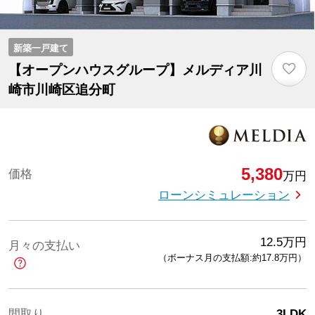
新築一戸建て
♡
【オープンハウスグループ】メルディア川
崎市川崎区追分町
5,380
価格
万円
ローンシミュレーション
12.5
万円
月々の支払い
（ボーナス月の支払額:約17.8
万円
）
間取り
3LDK