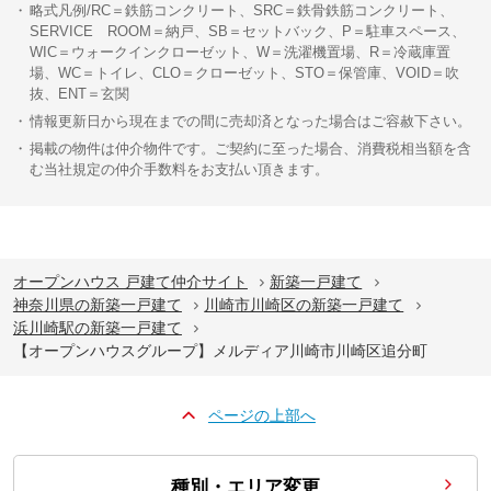
略式凡例/RC＝鉄筋コンクリート、SRC＝鉄骨鉄筋コンクリート、
SERVICE ROOM＝納戸、SB＝セットバック、P＝駐車スペース、
WIC＝ウォークインクローゼット、W＝洗濯機置場、R＝冷蔵庫置
場、WC＝トイレ、CLO＝クローゼット、STO＝保管庫、VOID＝吹
抜、ENT＝玄関
情報更新日から現在までの間に売却済となった場合はご容赦下さい。
掲載の物件は仲介物件です。ご契約に至った場合、消費税相当額を含
む当社規定の仲介手数料をお支払い頂きます。
オープンハウス 戸建て仲介サイト
新築一戸建て
神奈川県の新築一戸建て
川崎市川崎区の新築一戸建て
浜川崎駅の新築一戸建て
【オープンハウスグループ】メルディア川崎市川崎区追分町
ページの上部へ
種別・エリア変更