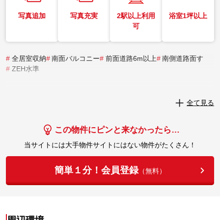
写真追加
写真充実
2駅以上利用
浴室1坪以上
可
#
全居室収納
#
南面バルコニー
#
前面道路6m以上
#
南側道路面す
#
ZEH水準
実際にこの物件を見学してみませんか？
全て見る
実際に見学してみる
この物件にピンと来なかったら…
当サイトには大手物件サイトにはない物件がたくさん！
簡単１分！会員登録
（無料）