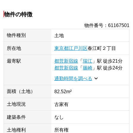
物件の特徴
物件番号
：
61167501
物件種別
土地
所在地
東京都
江戸川区
春江町
２丁目
最寄駅
都営新宿線
「
瑞江
」
駅
徒歩21分
都営新宿線
「
篠崎
」
駅
徒歩24分
通勤時間を調べる
面積（土地）
82.52m²
土地現況
古家有
建築条件
なし
土地権利
所有権