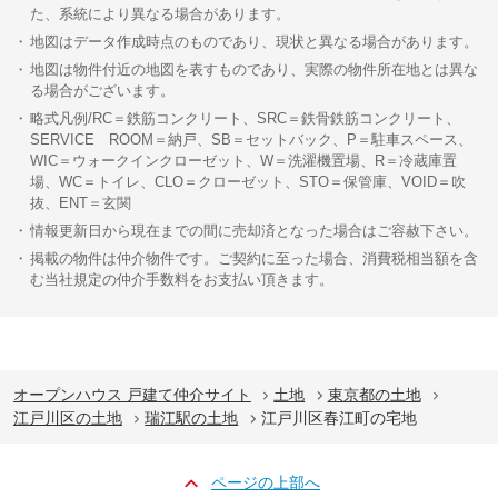
た、系統により異なる場合があります。
地図はデータ作成時点のものであり、現状と異なる場合があります。
地図は物件付近の地図を表すものであり、実際の物件所在地とは異な
る場合がございます。
略式凡例/RC＝鉄筋コンクリート、SRC＝鉄骨鉄筋コンクリート、
SERVICE ROOM＝納戸、SB＝セットバック、P＝駐車スペース、
WIC＝ウォークインクローゼット、W＝洗濯機置場、R＝冷蔵庫置
場、WC＝トイレ、CLO＝クローゼット、STO＝保管庫、VOID＝吹
抜、ENT＝玄関
情報更新日から現在までの間に売却済となった場合はご容赦下さい。
掲載の物件は仲介物件です。ご契約に至った場合、消費税相当額を含
む当社規定の仲介手数料をお支払い頂きます。
オープンハウス 戸建て仲介サイト
土地
東京都の土地
江戸川区の土地
瑞江駅の土地
江戸川区春江町の宅地
ページの上部へ