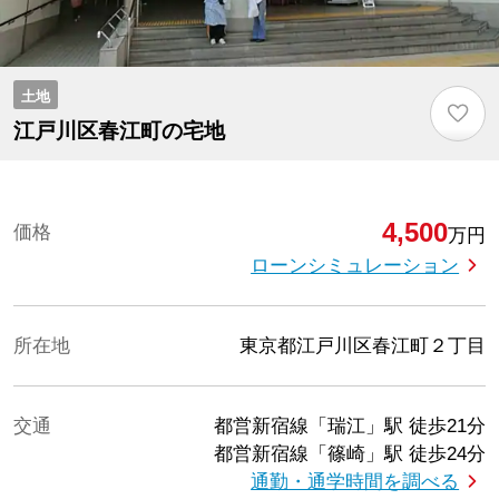
土地
♡
江戸川区春江町の宅地
4,500
価格
万円
ローンシミュレーション
所在地
東京都江戸川区春江町２丁目
交通
都営新宿線「瑞江」駅
徒歩21分
都営新宿線「篠崎」駅
徒歩24分
通勤・通学時間を調べる