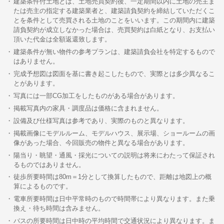
建築条件付土地とは、土地売買契約後、一定期間以内に土地の売主ま
たは売主の指定する建築業者と、建築請負契約を締結していただくこ
とを条件として売買される土地のことをいいます。この期間内に建築
請負契約が成立しなかった場合は、売買契約は白紙となり、お支払い
頂いた代金は全額返還致します。
建築条件が無い物件の参考プランは、建築請負会社を特定するもので
はありません。
完成予想図は図面を基に書き起こしたもので、実際とは多少異なるこ
とがあります。
写真には一部CG加工をしたものがある場合があります。
掲載写真内の家具・調度品は価格に含まれません。
設備及び仕様写真は参考であり、実際のものと異なります。
掲載画像にモデルルーム、モデルハウス、展示場、ショールームの画
像があった場合、今回販売の物件と異なる場合があります。
陽当り・眺望・通風・採光についての説明は将来にわたって保証され
るものではありません。
徒歩所要時間は80m＝1分として換算したもので、距離は地図上の概
算によるものです。
電車所要時間は日中平常時のもので時間帯により異なります。また乗
換え・待ち時間は含みません。
バスの所要時間は日中時の平均時間で交通状況により異なります。ま