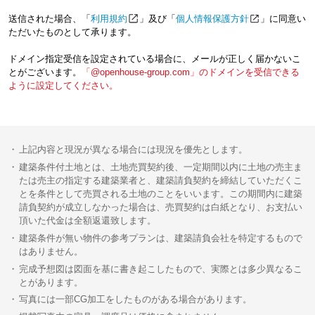
送信された場合、「
利用規約
」及び「
個人情報保護方針
」に同意い
ただいたものとして承ります。
ドメイン指定受信を設定されている場合に、メールが正しく届かないこ
とがございます。
「@openhouse-group.com」のドメインを受信できる
ように設定してください。
上記内容と現況が異なる場合には現況を優先とします。
建築条件付土地とは、土地売買契約後、一定期間以内に土地の売主ま
たは売主の指定する建築業者と、建築請負契約を締結していただくこ
とを条件として売買される土地のことをいいます。この期間内に建築
請負契約が成立しなかった場合は、売買契約は白紙となり、お支払い
頂いた代金は全額返還致します。
建築条件が無い物件の参考プランは、建築請負会社を特定するもので
はありません。
完成予想図は図面を基に書き起こしたもので、実際とは多少異なるこ
とがあります。
写真には一部CG加工をしたものがある場合があります。