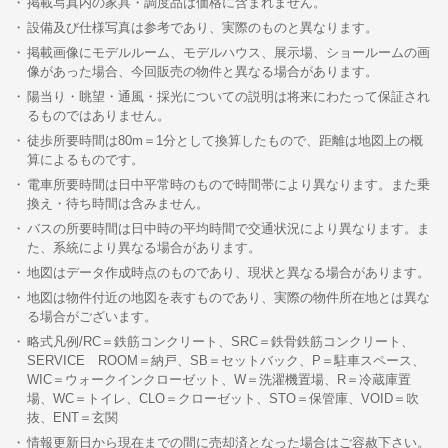
掲載写真内の家具・調度品は価格に含まれません。
設備及び仕様写真は参考であり、実際のものと異なります。
掲載画像にモデルルーム、モデルハウス、展示場、ショールームの画
像があった場合、今回販売の物件と異なる場合があります。
陽当り・眺望・通風・採光についての説明は将来にわたって保証され
るものではありません。
徒歩所要時間は80m＝1分として換算したもので、距離は地図上の概
算によるものです。
電車所要時間は日中平常時のもので時間帯により異なります。また乗
換え・待ち時間は含みません。
バスの所要時間は日中時の平均時間で交通状況により異なります。ま
た、系統により異なる場合があります。
地図はデータ作成時点のものであり、現状と異なる場合があります。
地図は物件付近の地図を表すものであり、実際の物件所在地とは異な
る場合がございます。
略式凡例/RC＝鉄筋コンクリート、SRC＝鉄骨鉄筋コンクリート、
SERVICE ROOM＝納戸、SB＝セットバック、P＝駐車スペース、
WIC＝ウォークインクローゼット、W＝洗濯機置場、R＝冷蔵庫置
場、WC＝トイレ、CLO＝クローゼット、STO＝保管庫、VOID＝吹
抜、ENT＝玄関
情報更新日から現在までの間に売却済となった場合はご容赦下さい。