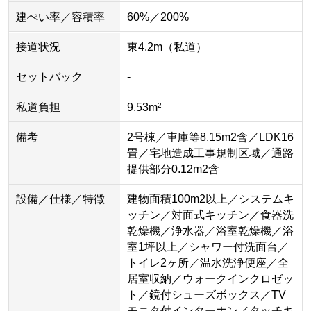
建ぺい率／容積率
60%／200%
接道状況
東4.2m（私道）
セットバック
-
私道負担
9.53m²
備考
2号棟／車庫等8.15m2含／LDK16
畳／宅地造成工事規制区域／通路
提供部分0.12m2含
設備／仕様／特徴
建物面積100m2以上／システムキ
ッチン／対面式キッチン／食器洗
乾燥機／浄水器／浴室乾燥機／浴
室1坪以上／シャワー付洗面台／
トイレ2ヶ所／温水洗浄便座／全
居室収納／ウォークインクロゼッ
ト／鏡付シューズボックス／TV
モニタ付インターホン／タッチキ