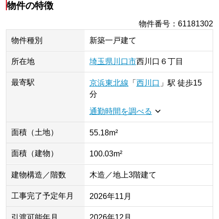
物件の特徴
物件番号
：
61181302
物件種別
新築一戸建て
所在地
埼玉県
川口市
西川口
６丁目
最寄駅
京浜東北線
「
西川口
」
駅
徒歩15
分
通勤時間を調べる
面積（土地）
55.18m²
面積（建物）
100.03m²
建物構造／階数
木造／地上3階建て
工事完了予定年月
2026年11月
引渡可能年月
2026年12月