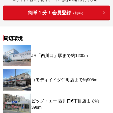
簡単１分！会員登録
（無料）
周辺環境
JR「西川口」駅まで約1200m
コモディイイダ仲町店まで約905m
ビッグ・エー 西川口6丁目店まで約
398m