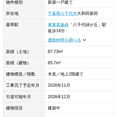
物件種別
新築一戸建て
所在地
千葉県
八千代市
大和田新田
最寄駅
東葉高速線
「
八千代緑が丘
」
駅
徒歩14分
通勤時間を調べる
面積（土地）
87.73m²
面積（建物）
85.7m²
建物構造／階数
木造／地上2階建て
工事完了予定年月
2026年11月
引渡可能年月
2026年12月
建物現況
建築中