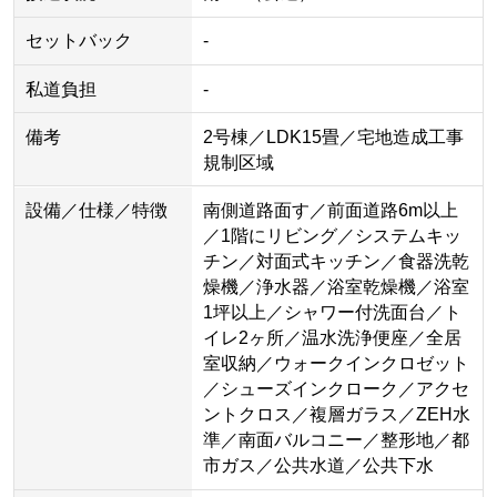
セットバック
-
私道負担
-
備考
2号棟／LDK15畳／宅地造成工事
規制区域
設備／仕様／特徴
南側道路面す／前面道路6m以上
／1階にリビング／システムキッ
チン／対面式キッチン／食器洗乾
燥機／浄水器／浴室乾燥機／浴室
1坪以上／シャワー付洗面台／ト
イレ2ヶ所／温水洗浄便座／全居
室収納／ウォークインクロゼット
／シューズインクローク／アクセ
ントクロス／複層ガラス／ZEH水
準／南面バルコニー／整形地／都
市ガス／公共水道／公共下水