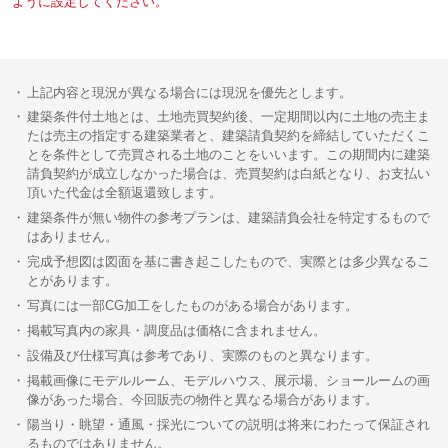
ように設定してください。
上記内容と現況が異なる場合には現況を優先とします。
建築条件付土地とは、土地売買契約後、一定期間以内に土地の売主ま
たは売主の指定する建築業者と、建築請負契約を締結していただくこ
とを条件として売買される土地のことをいいます。この期間内に建築
請負契約が成立しなかった場合は、売買契約は白紙となり、お支払い
頂いた代金は全額返還致します。
建築条件が無い物件の参考プランは、建築請負会社を特定するもので
はありません。
完成予想図は図面を基に書き起こしたもので、実際とは多少異なるこ
とがあります。
写真には一部CG加工をしたものがある場合があります。
掲載写真内の家具・調度品は価格に含まれません。
設備及び仕様写真は参考であり、実際のものと異なります。
掲載画像にモデルルーム、モデルハウス、展示場、ショールームの画
像があった場合、今回販売の物件と異なる場合があります。
陽当り・眺望・通風・採光についての説明は将来にわたって保証され
るものではありません。