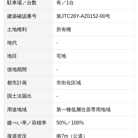
駐車場／台数
有／1台
建築確認番号
第JTC26Y-AZ0152-00号
土地権利
所有権
地代
-
地目
宅地
借地期間
-
都市計画
市街化区域
国土法届出
-
用途地域
第一種低層住居専用地域
建ぺい率／容積率
50%／100%
接道状況
南7m（公道）