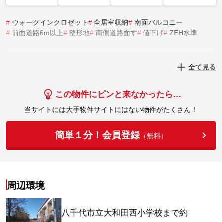
#
ウォークインクロゼット
#
全居室収納
#
南面バルコニー
#
前面道路6m以上
#
整形地
#
南側道路面す
#
値下げ
#
ZEH水準
実際にこの物件を見学してみませんか？
全て見る
実際に見学してみる
この物件にピンと来なかったら…
当サイトには大手物件サイトにはない物件がたくさん！
簡単１分！会員登録
（無料）
周辺環境
八千代市立大和田西小学校まで約