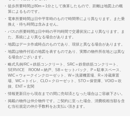
徒歩所要時間は80m＝1分として換算したもので、距離は地図上の概
算によるものです。
電車所要時間は日中平常時のもので時間帯により異なります。また乗
換え・待ち時間は含みません。
バスの所要時間は日中時の平均時間で交通状況により異なります。ま
た、系統により異なる場合があります。
地図はデータ作成時点のものであり、現状と異なる場合があります。
地図は物件付近の地図を表すものであり、実際の物件所在地とは異な
る場合がございます。
略式凡例/RC＝鉄筋コンクリート、SRC＝鉄骨鉄筋コンクリート、
SERVICE ROOM＝納戸、SB＝セットバック、P＝駐車スペース、
WIC＝ウォークインクローゼット、W＝洗濯機置場、R＝冷蔵庫置
場、WC＝トイレ、CLO＝クローゼット、STO＝保管庫、VOID＝吹
抜、ENT＝玄関
情報更新日から現在までの間に売却済となった場合はご容赦下さい。
掲載の物件は仲介物件です。ご契約に至った場合、消費税相当額を含
む当社規定の仲介手数料をお支払い頂きます。