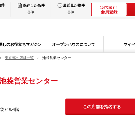
物件
保存した条件
最近見た物件
1分で完了！
0
0
会員登録
件
件
探しのお役立ちマガジン
オープンハウスについて
マイ
東京都の店舗一覧
池袋営業センター
池袋営業センター
この店舗を指名する
池袋ビル4階